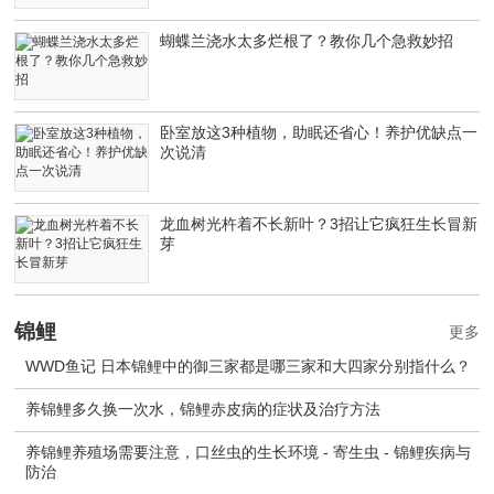
蝴蝶兰浇水太多烂根了？教你几个急救妙招
卧室放这3种植物，助眠还省心！养护优缺点一
次说清
龙血树光杵着不长新叶？3招让它疯狂生长冒新
芽
锦鲤
更多
WWD鱼记 日本锦鲤中的御三家都是哪三家和大四家分别指什么？
养锦鲤多久换一次水，锦鲤赤皮病的症状及治疗方法
养锦鲤养殖场需要注意，口丝虫的生长环境 - 寄生虫 - 锦鲤疾病与
防治