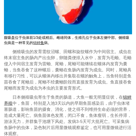
腹吸盘位于虫体前1/3处或稍后。雌雄同体，生殖孔位于虫体左侧中部。侧殖吸
虫病是一种常见的
锦鲤
鱼
病。
侧殖吸虫的发育需纹沼螺、田螺和旋纹螺作为中间宿主。成虫在
终末宿主鱼的肠内产出虫卵，卵随粪便排入水中，发育为毛蚴。毛蚴
侵入中间宿主发育为雷蚴、尾蚴，尾蚴可能继续在螺体内发育为囊
蚴，当鱼吞食了这种螺后，囊蚴在鱼肠内发育为成虫。同时，尾蚴具
有移行习性，可以从螺体内移出并集取在螺的触角上，当鱼特别是鱼
苗吞食了尾蚴后，尾蚴不经囊蚴阶段而直接发育为成虫。鱼直接吞食
尾蚴而发育为成虫为本虫的主要发育形式。
日本侧殖吸虫寄生于鱼类的肠道，大鱼一般无明显症状，在
锦鲤
养殖
中，鱼苗，特别是入池3天以内的早期鱼苗感染后，由于虫体堵
塞肠道，影响鱼苗的摄食、消化，使之得不到维持生命必须的营养，
造成大量死亡。病鱼苗体色发黑，闭口不食，鱼体瘦弱，生长停滞，
游泳无力，并群集于池塘下风处。发病3-5天可大批死亡。可采集病
鱼肠中的虫体，染色制片后用显微镜观察鉴定，也可用显微镜进行活
体观察。