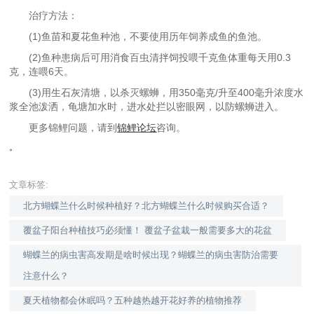
治疗方法：
(1)鱼苗和夏花鱼种池，不要使用历年饲养成鱼的鱼池。
(2)鱼种患病后可用消食百虫清拌饲投喂千克鱼体重每天用0.3
克，连喂6天。
(3)用生石灰清塘，以杀灭螺蛳，用350毫克/升至400毫升浓度水
浆全池泼洒，龟塘加水时，进水处拦以密眼网，以防螺蛳进入。
更多锦鲤问题，请到
锦鲤论坛
咨询。
。
文章标签:
北方蝴蝶兰什么时候种植好？北方蝴蝶兰什么时候购买合适？
覆盆子阳台种植技巧必须懂！ 覆盆子盆栽一般需要多大的花盆
蝴蝶兰的病虫害高发期是啥时候出现？蝴蝶兰的病虫害防治需要
注意什么？
夏天植物都会休眠吗？五种越热越开花好养的植物推荐