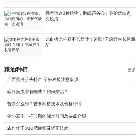
卧室放这3种植物，助眠还省心！养护优缺点一
次说清
龙血树光杵着不长新叶？3招让它疯狂生长冒新
芽
粮油种植
更多
广西荔浦芋头特产 芋头种植注意事项
豌豆病虫害有哪些？如何防治？
苦参怎么种？苦参种植技术及价格行情
冬小麦不一样时期的浇水时间及要点介绍
农作物玉米缺肥症状及矫正技术