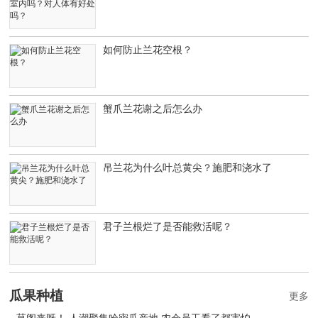
如何防止兰花空根？
蟹爪兰花谢之后怎么办
吊兰花为什么叶总黄尖？施肥和浇水了
君子兰根烂了是否能救活呢？
瓜果种植
更多
莫阁来呀！ 人潮聚集哈密瓜产地 农会员工看了都害怕