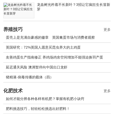
龙血树光杵着不长新叶？3招让它疯狂生长冒新
芽
养殖技巧
更多
蛋壳上是充满自豪感的徽章 英国禽蛋市场与消费者观察
英国研究：72%英国人愿意买昆虫养大的土鸡蛋
友善鸡蛋生产指南修正 养鸡场鸡舍空间增加不能强迫换羽产蛋
延迟通关风险 澳洲暂停向中国出口龙虾
猪精液-病毒传播的载体（四）
化肥技术
更多
如何才能分辨各种各样有机肥？掌握有机肥小诀窍
肥料挑选技巧，轻轻松松挑选出好肥料！