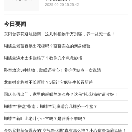
2025-09-20 15:25:42
今日要闻
东阳台养花避坑指南：这几种植物千万别碰，养一盆死一盆！
蝴蝶兰老苗容易出花梗吗？聊聊实在的亲身经验
蝴蝶兰浇水太多烂根了？教你几个急救妙招
卧室放这3种植物，助眠还省心！养护优缺点一次说清
龙血树光杵着不长新叶？3招让它疯狂生长冒新芽
国庆长假出门，家里的蝴蝶兰怎么办？这份"托花指南"请收好！
蝴蝶兰“拼盘”指南：蝴蝶兰到底适合几棵挤一个盆？
蝴蝶兰新叶比老叶小正常吗？是营养不够吗？
金钻盆栽颜值爆表的“空气净化器”真有那么神？小心这些隐藏风险！