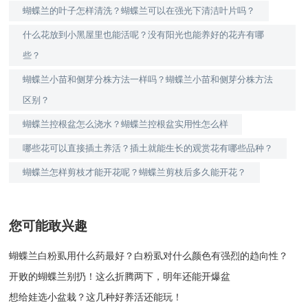
蝴蝶兰的叶子怎样清洗？蝴蝶兰可以在强光下清洁叶片吗？
什么花放到小黑屋里也能活呢？没有阳光也能养好的花卉有哪
些？
蝴蝶兰小苗和侧芽分株方法一样吗？蝴蝶兰小苗和侧芽分株方法
区别？
蝴蝶兰控根盆怎么浇水？蝴蝶兰控根盆实用性怎么样
哪些花可以直接插土养活？插土就能生长的观赏花有哪些品种？
蝴蝶兰怎样剪枝才能开花呢？蝴蝶兰剪枝后多久能开花？
您可能敢兴趣
蝴蝶兰白粉虱用什么药最好？白粉虱对什么颜色有强烈的趋向性？
开败的蝴蝶兰别扔！这么折腾两下，明年还能开爆盆
想给娃选小盆栽？这几种好养活还能玩！