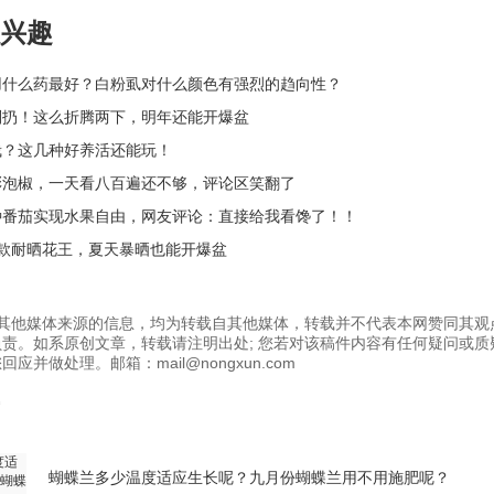
兴趣
用什么药最好？白粉虱对什么颜色有强烈的趋向性？
别扔！这么折腾两下，明年还能开爆盆
栽？这几种好养活还能玩！
彩泡椒，一天看八百遍还不够，评论区笑翻了
种番茄实现水果自由，网友评论：直接给我看馋了！！
4款耐晒花王，夏天暴晒也能开爆盆
为其他媒体来源的信息，均为转载自其他媒体，转载并不代表本网赞同其观
责。如系原创文章，转载请注明出处; 您若对该稿件内容有任何疑问或质
应并做处理。邮箱：mail@nongxun.com
蝴蝶兰多少温度适应生长呢？九月份蝴蝶兰用不用施肥呢？