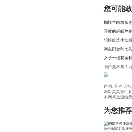
您可能敢
蝴蝶兰白粉虱
开败的蝴蝶兰
想给娃选小盆
网友阳台种七
女子一楼花园
阳台党狂喜！
声明: 凡注明
网对其真实性负
本网将迅速给您回
为您推荐