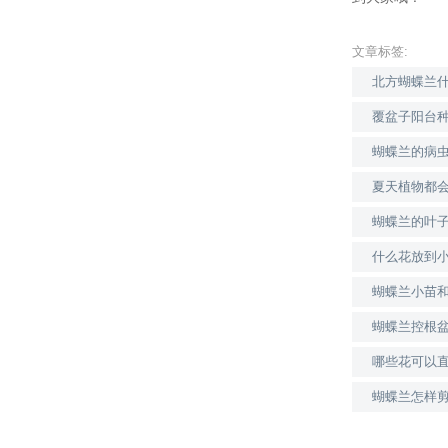
文章标签:
北方蝴蝶兰
覆盆子阳台
蝴蝶兰的病
夏天植物都
蝴蝶兰的叶
什么花放到
蝴蝶兰小苗
蝴蝶兰控根
哪些花可以
蝴蝶兰怎样