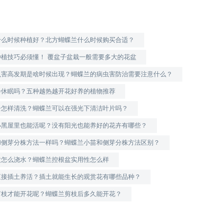
什么时候种植好？北方蝴蝶兰什么时候购买合适？
种植技巧必须懂！ 覆盆子盆栽一般需要多大的花盆
虫害高发期是啥时候出现？蝴蝶兰的病虫害防治需要注意什么？
会休眠吗？五种越热越开花好养的植物推荐
子怎样清洗？蝴蝶兰可以在强光下清洁叶片吗？
小黑屋里也能活呢？没有阳光也能养好的花卉有哪些？
和侧芽分株方法一样吗？蝴蝶兰小苗和侧芽分株方法区别？
盆怎么浇水？蝴蝶兰控根盆实用性怎么样
直接插土养活？插土就能生长的观赏花有哪些品种？
剪枝才能开花呢？蝴蝶兰剪枝后多久能开花？