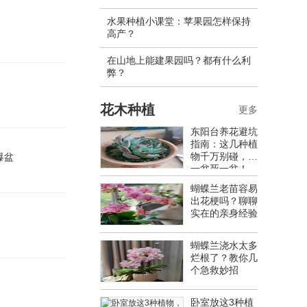
水果种植小课堂：苹果园怎样保持
高产？
在山地上能建果园吗？都有什么利
弊？
花木种植
更多
东阳台养花避坑
指南：这几种植
物千万别碰，养
爆盆
一盆死一盆！
蝴蝶兰老苗容易
出花梗吗？聊聊
实在的亲身经验
蝴蝶兰浇水太多
烂根了？教你几
个急救妙招
卧室放这3种植