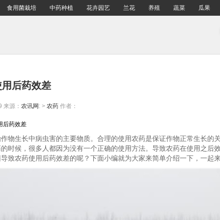
食用菌栽培
中药种植
花卉园艺
兰花
养殖
蔬菜
瓜果
使用后药效差
9
来源：
农讯网
: >
农药
作者：
使用后药效差
治作物生长中病虫害的主要物质。合理的使用农药是保证作物正常生长的
药的时候，很多人都因为没有一个正确的使用方法。导致农药在使用之后
因导致农药使用后药效差的呢？下面小编就为大家来简单介绍一下，一起