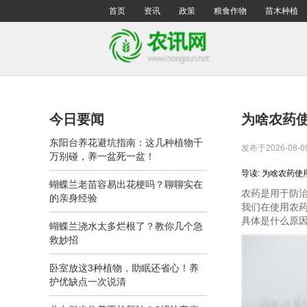
首页
资讯
政策
粮食作物
苗木种植
今日要闻
为啥农药
东阳台养花避坑指南：这几种植物千
发布于2026-08-0
万别碰，养一盆死一盆！
导读: 为啥农药
蝴蝶兰老苗容易出花梗吗？聊聊实在
农药是用于防
的亲身经验
我们在使用农
具体是什么原
蝴蝶兰浇水太多烂根了？教你几个急
救妙招
卧室放这3种植物，助眠还省心！养
护优缺点一次说清