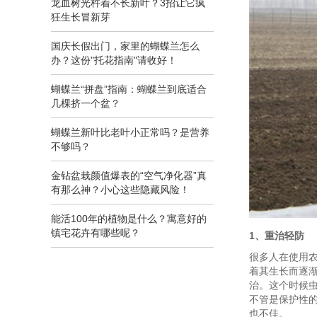
龙血树光杵着不长新叶？3招让它疯
狂生长冒新芽
国庆长假出门，家里的蝴蝶兰怎么
办？这份"托花指南"请收好！
蝴蝶兰“拼盘”指南：蝴蝶兰到底适合
几棵挤一个盆？
蝴蝶兰新叶比老叶小正常吗？是营养
不够吗？
金钻盆栽颜值爆表的“空气净化器”真
有那么神？小心这些隐藏风险！
能活100年的植物是什么？寓意好的
镇宅花卉有哪些呢？
1、重治轻防
很多人在使用
着其生长而逐
治。这个时候
不管是保护性
也不佳。