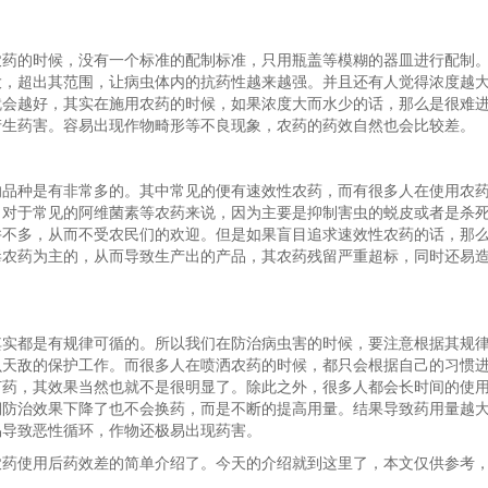
农药的时候，没有一个标准的配制标准，只用瓶盖等模糊的器皿进行配制
大，超出其范围，让病虫体内的抗药性越来越强。并且还有人觉得浓度越
就会越好，其实在施用农药的时候，如果浓度大而水少的话，那么是很难
产生药害。容易出现作物畸形等不良现象，农药的药效自然也会比较差。
的品种是有非常多的。其中常见的便有速效性农药，而有很多人在使用农
。对于常见的阿维菌素等农药来说，因为主要是抑制害虫的蜕皮或者是杀
并不多，从而不受农民们的欢迎。但是如果盲目追求速效性农药的话，那
毒农药为主的，从而导致生产出的产品，其农药残留严重超标，同时还易
其实都是有规律可循的。所以我们在防治病虫害的时候，要注意根据其规
虫天敌的保护工作。而很多人在喷洒农药的时候，都只会根据自己的习惯
打药，其效果当然也就不是很明显了。除此之外，很多人都会长时间的使
期防治效果下降了也不会换药，而是不断的提高用量。结果导致药用量越
易导致恶性循环，作物还极易出现药害。
农药使用后药效差的简单介绍了。今天的介绍就到这里了，本文仅供参考