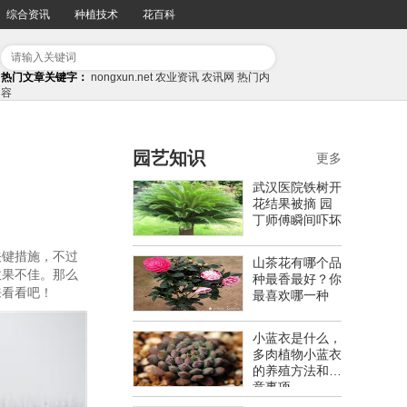
综合资讯
种植技术
花百科
热门文章关键字：
nongxun.net
农业资讯
农讯网
热门内
容
园艺知识
更多
武汉医院铁树开
花结果被摘 园
丁师傅瞬间吓坏
关键措施，不过
山茶花有哪个品
效果不佳。那么
种最香最好？你
来看看吧！
最喜欢哪一种
小蓝衣是什么，
多肉植物小蓝衣
的养殖方法和注
意事项