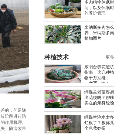
多肉植物休眠时
间，以及休眠时
的养护管理
米纳斯多肉怎么
养，米纳斯多肉
植物图片
种植技术
更多
东阳台养花避坑
指南：这几种植
物千万别碰，养
一盆死一盆！
蝴蝶兰老苗容易
出花梗吗？聊聊
实在的亲身经验
较差的，但是随
幼龄阶段进行防
蝴蝶兰浇水太多
菌的作用机理。
烂根了？教你几
个急救妙招
损失，防病效果