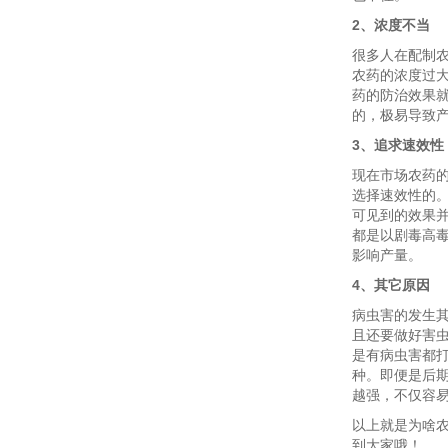
2、浓度不当
很多人在配制
农药的浓度过
药的防治效果
的，极易导致
3、追求速效性
现在市场农药
选择速效性的
可见到的效果
都是以剧毒高
影响产量。
4、其它原因
病虫害的发生
且还要做好害
是有病虫害都
种。即便是后
越强，不仅容
以上就是为啥
到大家哦！