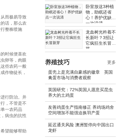
卧室放这3种植
物，助眠还省
。从而极易导致
心！养护优缺点
大的话，那么农
一次说清
进行整株喷施
龙血树光杵着不
长新叶？3招让
它疯狂生长冒新
芽
药的时候便喜欢
死虫卵等，肉眼
养殖技巧
更多
么这些农药一般
蛋壳上是充满自豪感的徽章 英国
造成作物徒长，
禽蛋市场与消费者观察
英国研究：72%英国人愿意买昆虫
养大的土鸡蛋
律进行防治。并
进行，不管是不
友善鸡蛋生产指南修正 养鸡场鸡舍
用单一农药品
空间增加不能强迫换羽产蛋
大，病虫的抗性
延迟通关风险 澳洲暂停向中国出口
龙虾
，希望能够帮助