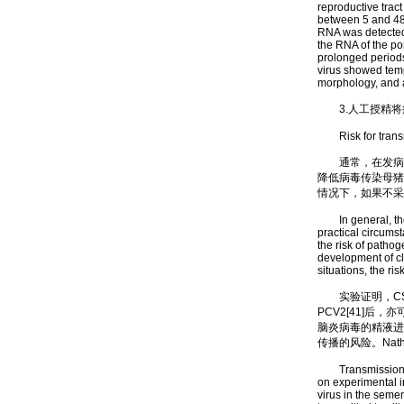
reproductive tract
between 5 and 48 
RNA was detected 
the RNA of the por
prolonged periods
virus showed tempo
morphology, and a
3.人工授精将
Risk for transmis
通常，在发病时
降低病毒传染母猪
情况下，如果不采
In general, the r
practical circumst
the risk of pathog
development of cl
situations, the ri
实验证明，CSFV [
PCV2[41]后，
脑炎病毒的精液进
传播的风险。Nat
Transmission of 
on experimental i
virus in the semen