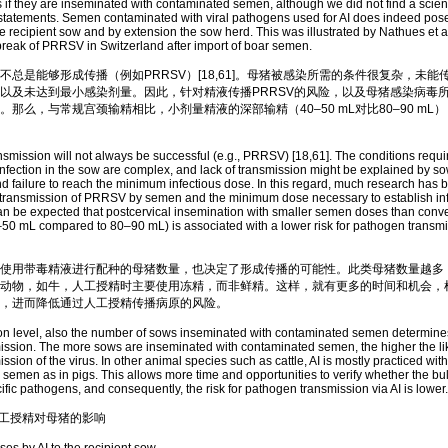
ts if they are inseminated with contaminated semen, although we did not find a scienti
statements. Semen contaminated with viral pathogens used for AI does indeed poses
he recipient sow and by extension the sow herd. This was illustrated by Nathues et a
reak of PRRSV in Switzerland after import of boar semen.
是能够形成传播（例如PRRSV）[18,61]。母猪被感染所需的条件很复杂，未能
以及未达到最小感染剂量。因此，针对精液传播PRRSV的风险，以及母猪感染病毒
那么，与常规宫颈输精相比，小剂量精液的深部输精（40–50 mL对比80–90 mL
ssion will not always be successful (e.g., PRRSV) [18,61]. The conditions requir
infection in the sow are complex, and lack of transmission might be explained by so
and failure to reach the minimum infectious dose. In this regard, much research has 
f transmission of PRRSV by semen and the minimum dose necessary to establish infe
t can be expected that postcervical insemination with smaller semen doses than conve
50 mL compared to 80–90 mL) is associated with a lower risk for pathogen transmi
用带毒精液进行配种的母猪数量，也决定了形成传播的可能性。此类母猪数量越多
动物，如牛，人工授精时主要使用冻精，而非鲜精。这样，就有更多的时间和机会，
，进而降低通过人工授精传播病原的风险。
level, also the number of sows inseminated with contaminated semen determines 
ission. The more sows are inseminated with contaminated semen, the higher the li
ssion of the virus. In other animal species such as cattle, AI is mostly practiced wi
h semen as in pigs. This allows more time and opportunities to verify whether the b
ific pathogens, and consequently, the risk for pathogen transmission via AI is lower.
工授精对母猪的影响