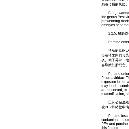
精液传播的风险。
Bungowannah virus
the genus Pestivi
preweaning mortal
embryos or semen
2.2.5. 猪肠
Porcine enteric
猪肠病毒(PEV
毒在猪之间的传染
炎、精子异常、性
会导致胚胎死亡、
Porcine enterovi
Picornaviridae. T
exposure to conta
may lead to semina
are observed, exce
mummification, sti
已从公猪生殖道中分
被PEV和猪捷申
Porcine teschovir
contaminated seme
PEV and porcine t
this finding.