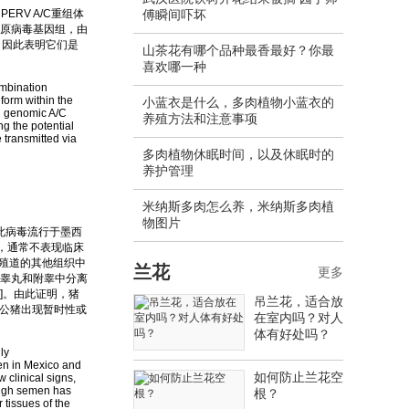
RV A/C重组体
傅瞬间吓坏
C原病毒基因组，由
，因此表明它们是
山茶花有哪个品种最香最好？你最
喜欢哪一种
mbination
orm within the
小蓝衣是什么，多肉植物小蓝衣的
ll genomic A/C
养殖方法和注意事项
ng the potential
transmitted via
多肉植物休眠时间，以及休眠时的
养护管理
米纳斯多肉怎么养，米纳斯多肉植
物图片
此病毒流行于墨西
，通常不表现临床
殖道的其他组织中
兰花
更多
从睾丸和附睾中分离
0]。由此证明，猪
吊兰花，适合放
的公猪出现暂时性或
在室内吗？对人
体有好处吗？
ly
gen in Mexico and
如何防止兰花空
 clinical signs,
rough semen has
根？
 tissues of the