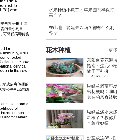
fic article
 a risk for
水果种植小课堂：苹果园怎样保持
l. [81] who
高产？
传播可能是由于母
在山地上能建果园吗？都有什么利
所需的最小剂量，
弊？
），可降低病毒传染
ed for
花木种植
更多
w immunity, virus
been directed
东阳台养花避坑
ction in the sow.
指南：这几种植
ntional cervical
ssion to the sow
物千万别碰，养
一盆死一盆！
，形成病毒传播的
蝴蝶兰老苗容易
检测公牛和/或精液
出花梗吗？聊聊
实在的亲身经验
the likelihood of
kelihood of
蝴蝶兰浇水太多
th frozen semen
ulls and/or semen
烂根了？教你几
个急救妙招
卧室放这3种植