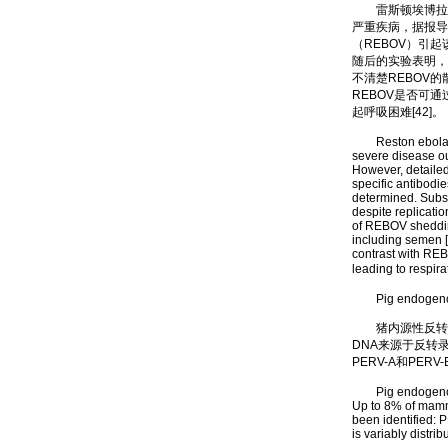
雷斯顿埃博拉病毒
严重疾病，据报导
（REBOV）引起
随后的实验表明，
不清楚REBOV
REBOV是否可
起呼吸困难[42]。
Reston ebolavirus
severe disease o
However, detaile
specific antibodi
determined. Subs
despite replicati
of REBOV sheddin
including semen [
contrast with REB
leading to res
Pig endogenous
猪内源性反转录
DNA来源于反转录
PERV-A和PER
Pig endogenous r
Up to 8% of mamma
been identified:
is variably distri