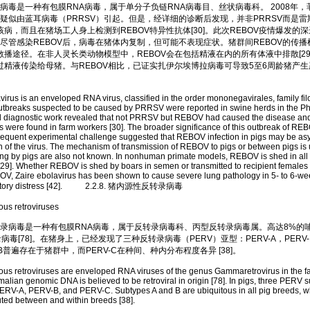
是一种有包膜RNA病毒，属于单分子负链RNA病毒目、丝状病毒科。 2008年，
疑似由蓝耳病毒（PRRSV）引起。但是，经详细的诊断后发现，并非PRRSV而是
该病，而且在猪场工人身上检测到REBOV特异性抗体[30]。此次REBOV疫情爆发的
尽管感染REBOV后，病毒在猪体内复制，但可能不表现症状。猪群间REBOV的传
的散播途径。在非人灵长类动物模型中，REBOV会在包括精液在内的所有体液中排散[29
通过精液传染给母猪。与REBOV相比，已证实扎伊尔埃博拉病毒可导致5至6周龄猪产
 is an enveloped RNA virus, classified in the order mononegavirales, family filo
utbreaks suspected to be caused by PRRSV were reported in swine herds in the Phi
d diagnostic work revealed that not PRRSV but REBOV had caused the disease an
es were found in farm workers [30]. The broader significance of this outbreak of RE
equent experimental challenge suggested that REBOV infection in pigs may be a
on of the virus. The mechanism of transmission of REBOV to pigs or between pigs i
g by pigs are also not known. In nonhuman primate models, REBOV is shed in all b
29]. Whether REBOV is shed by boars in semen or transmitted to recipient females
OV, Zaire ebolavirus has been shown to cause severe lung pathology in 5- to 6-we
piratory distress [42]. 2.2.8. 猪内源性反转录病毒
 retroviruses
病毒是一种有包膜RNA病毒，属于反转录病毒科、丙型反转录病毒属。高达8%的
病毒[78]。在猪身上，已经发现了三种反转录病毒（PERV）亚型：PERV-A，PERV-B
V-B普遍存在于猪群中，而PERV-C在种间、种内分布程度各异 [38]。
etroviruses are enveloped RNA viruses of the genus Gammaretrovirus in the fami
lian genomic DNA is believed to be retroviral in origin [78]. In pigs, three PERV 
 PERV-A, PERV-B, and PERV-C. Subtypes A and B are ubiquitous in all pig breeds,
buted between and within breeds [38].