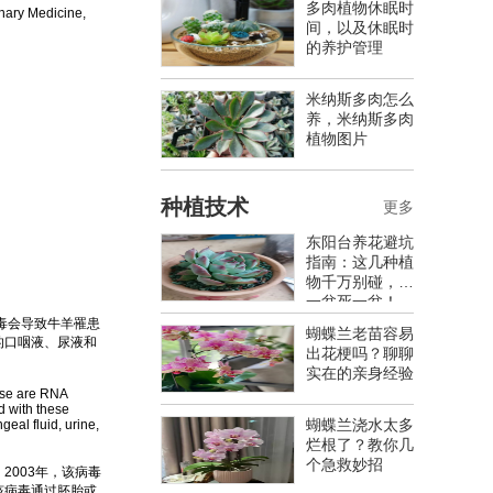
多肉植物休眠时
nary Medicine,
间，以及休眠时
的养护管理
米纳斯多肉怎么
养，米纳斯多肉
植物图片
种植技术
更多
东阳台养花避坑
指南：这几种植
物千万别碰，养
一盆死一盆！
毒会导致牛羊罹患
蝴蝶兰老苗容易
猪的口咽液、尿液和
出花梗吗？聊聊
实在的亲身经验
ese are RNA
d with these
蝴蝶兰浇水太多
eal fluid, urine,
烂根了？教你几
个急救妙招
2003年，该病毒
该病毒通过胚胎或