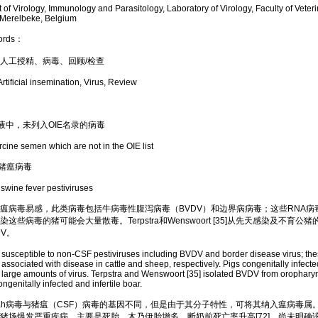
Virology, Immunology and Parasitology, Laboratory of Virology, Faculty of Veteri
, Merelbeke, Belgium
rds：
工授精、病毒、回顾/检查
ficial insemination, Virus, Review
液中，未列入OIE名录的病毒
ne semen which are not in the OIE list
型猪瘟病毒
ine fever pestiviruses
毒易感，此类病毒包括牛病毒性腹泻病毒（BVDV）和边界病病毒；这些RNA病
这些病毒的猪可能会大量散毒。Terpstra和Wenswoort [35]从先天感染及不育公
V。
sceptible to non-CSF pestiviruses including BVDV and border disease virus; th
associated with disease in cattle and sheep, respectively. Pigs congenitally infecte
large amounts of virus. Terpstra and Wenswoort [35] isolated BVDV from oropharyng
genitally infected and infertile boar.
nah病毒与猪瘟（CSF）病毒的基因不同，但是由于其分子特性，可将其纳入瘟病毒属。
猪场爆发严重疾病，主要是死胎、木乃伊胎增多、断奶前死亡率升高[72]。尚未明确