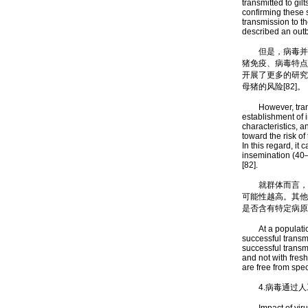
transmitted to gil
confirming these 
transmission to t
described an outb
但是，病毒并不总
猪免疫、病毒特点
开展了更多的研究。
母猪的风险[82]。
However, transmi
establishment of 
characteristics, 
toward the risk o
In this regard, i
insemination (40–
[82].
就群体而言，使
可能性越高。其他
是否含有特定病原
At a population 
successful transm
successful transmi
and not with fres
are free from spec
4.病毒通过人