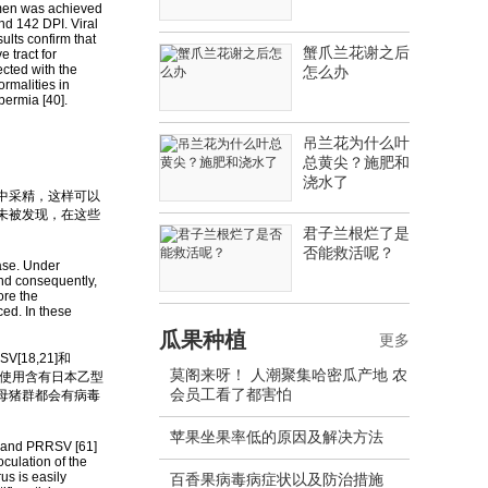
semen was achieved
nd 142 DPI. Viral
lts confirm that
蟹爪兰花谢之后
 tract for
cted with the
怎么办
rmalities in
permia [40].
吊兰花为什么叶
总黄尖？施肥和
浇水了
中采精，这样可以
未被发现，在这些
君子兰根烂了是
否能救活呢？
ease. Under
and consequently,
ore the
ced. In these
瓜果种植
更多
[18,21]和
莫阁来呀！ 人潮聚集哈密瓜产地 农
是如果使用含有日本乙型
会员工看了都害怕
母猪群都会有病毒
苹果坐果率低的原因及解决方法
] and PRRSV [61]
culation of the
us is easily
百香果病毒病症状以及防治措施