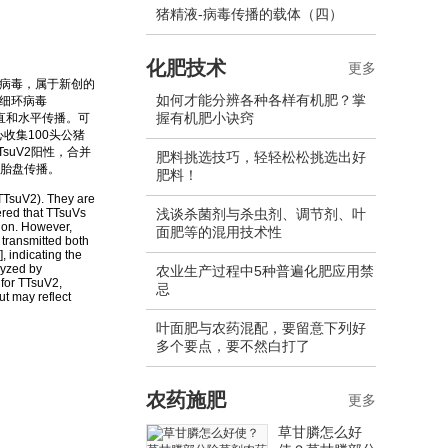
猪精液-病毒传播的载体（四）
化肥技术
更多
A病毒，属于新创的
如何才能分辨各种各样有机肥？掌
猪细环病毒
握有机肥小诀窍
垂直和水平传播。可
收集100头公猪
TsuV2阳性，合并
肥料挑选技巧，轻轻松松挑选出好
者胎盘传播。
肥料！
TTsuV2). They are
dered that TTsuVs
浅谈杀菌剂与杀虫剂、调节剂、叶
tion. However,
面肥等的混用技术性
 transmitted both
, indicating the
lyzed by
农业生产过程中5种普遍化肥应用禁
for TTsuV2,
忌
ut may reflect
叶面肥与农药混配，要留意下列好
多个要点，要不然白打了
农药施肥
更多
草甘膦怎么好