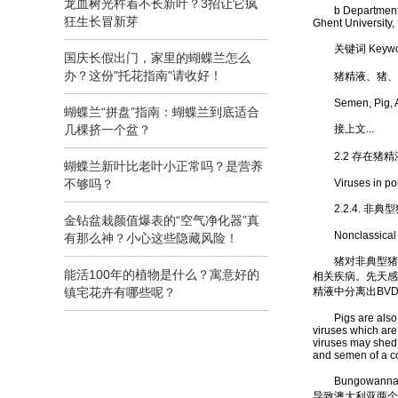
龙血树光杵着不长新叶？3招让它疯
b Department of 
狂生长冒新芽
Ghent University
关键词 Keywo
国庆长假出门，家里的蝴蝶兰怎么
办？这份"托花指南"请收好！
猪精液、猪、人
Semen, Pig, Arti
蝴蝶兰“拼盘”指南：蝴蝶兰到底适合
几棵挤一个盆？
接上文...
2.2 存在猪精
蝴蝶兰新叶比老叶小正常吗？是营养
不够吗？
Viruses in porci
2.2.4. 非典
金钻盆栽颜值爆表的“空气净化器”真
Nonclassical sw
有那么神？小心这些隐藏风险！
猪对非典型猪瘟病
能活100年的植物是什么？寓意好的
相关疾病。先天感染
镇宅花卉有哪些呢？
精液中分离出BVD
Pigs are also su
viruses which are 
viruses may shed 
and semen of a con
Bungowan
导致澳大利亚两个