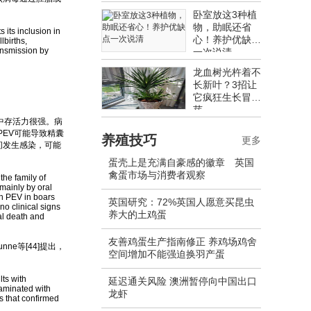
卧室放这3种植
物，助眠还省
its inclusion in
心！养护优缺点
lbirths,
ransmission by
一次说清
龙血树光杵着不
长新叶？3招让
它疯狂生长冒新
芽
中存活力很强。病
EV可能导致精囊
养殖技巧
更多
间发生感染，可能
蛋壳上是充满自豪感的徽章 英国
禽蛋市场与消费者观察
he family of
 mainly by oral
th PEV in boars
英国研究：72%英国人愿意买昆虫
no clinical signs
养大的土鸡蛋
tal death and
友善鸡蛋生产指南修正 养鸡场鸡舍
e等[44]提出，
空间增加不能强迫换羽产蛋
ts with
延迟通关风险 澳洲暂停向中国出口
taminated with
龙虾
s that confirmed