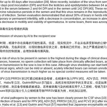
 for up to 49 days after inoculation [39]. More recently, isolation of the virus from 
days post inoculation (DPI) and from the testicles and epididymides between 64 a
in the serum between 2 and 64 DPI and in the semen until 142 DPI [40]. These resu
cine rubulavirus persists in the semen and that this virus remains in the reproductive
 of infection. Semen evaluation demonstrated that about 30% of boars in herds infe
rary or permanent infertility, with a decrease in concentration, an increase in abno
 decrease in motility and viability of spermatozoa. In some boars, there was azoos
病毒传染给母猪的风险
sion of viruses by AI to the recipient sow
期，精液中存在病毒的可能性最高。但是，现实情况中，不会从临床受影响的公猪
的风险。无临床症状、出现轻微临床症状之前，散毒就已经开始，加之严重感染猪只
取特别控制措施，会增加病毒传播风险。
isk of virus to be present in semen is the highest during the stage of clinical dis
ances, however, no sperm collection will take place from clinically affected boars, 
en transmission to the sow is low in this case. Although virus shedding can start bef
inical signs, which can be mild or absent, acutely infected boars can remain unnoti
sk of virus transmission is much higher as no special control measures will be taken.
10] PRRSV [61]可通过精液传染母猪，在精液中加入PPV [45]、ADV [52]、PRRSV
亦可。Habu等 [13]，Guérin和Pozzi [57]提出，虽然没有找到科学的文章证实，但
行授精，则后备母猪极易被感染。若将被病毒污染的精液应用于人工授精，母猪乃至
hues等[81]以瑞士引入公猪精液导致PRRSV爆发为例，对此加以说明。
viral pathogens by semen to the sow has been clearly proven for CSF virus [10
nfection of boars and for PPV [45], ADV [52], PRRSV [18,21], and PCV2 [41] after ino
. Habu et al. [13] and Guérin and Pozzi [57] reported that Japanese encephalitis vir