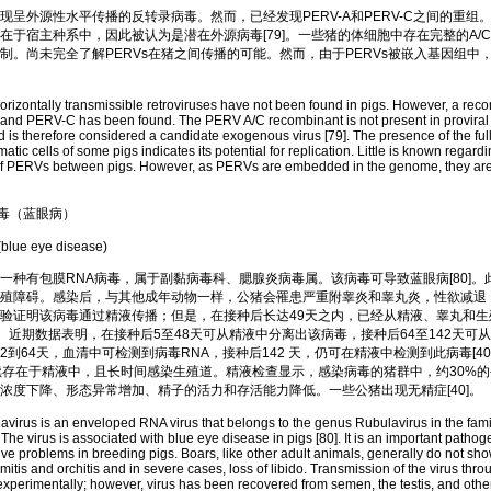
外源性水平传播的反转录病毒。然而，已经发现PERV-A和PERV-C之间的重组。PE
在于宿主种系中，因此被认为是潜在外源病毒[79]。一些猪的体细胞中存在完整的A/
制。尚未完全了解PERVs在猪之间传播的可能。然而，由于PERVs被嵌入基因组中
ntally transmissible retroviruses have not been found in pigs. However, a reco
nd PERV-C has been found. The PERV A/C recombinant is not present in proviral f
d is therefore considered a candidate exogenous virus [79]. The presence of the fu
matic cells of some pigs indicates its potential for replication. Little is known regardi
 of PERVs between pigs. However, as PERVs are embedded in the genome, they are 
病毒（蓝眼病）
lue eye disease)
有包膜RNA病毒，属于副黏病毒科、腮腺炎病毒属。该病毒可导致蓝眼病[80]。
殖障碍。感染后，与其他成年动物一样，公猪会罹患严重附睾炎和睾丸炎，性欲减退
验证明该病毒通过精液传播；但是，在接种后长达49天之内，已经从精液、睾丸和生
9]。近期数据表明，在接种后5至48天可从精液中分离出该病毒，接种后64至142天可
2到64天，血清中可检测到病毒RNA，接种后142 天，仍可在精液中检测到此病毒[4
续存在于精液中，且长时间感染生殖道。精液检查显示，感染病毒的猪群中，约30%
浓度下降、形态异常增加、精子的活力和存活能力降低。一些公猪出现无精症[40]。
rus is an enveloped RNA virus that belongs to the genus Rubulavirus in the fami
The virus is associated with blue eye disease in pigs [80]. It is an important patho
ve problems in breeding pigs. Boars, like other adult animals, generally do not show
mitis and orchitis and in severe cases, loss of libido. Transmission of the virus th
xperimentally; however, virus has been recovered from semen, the testis, and other