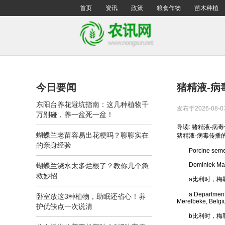
首页
资讯
政策
粮食作物
苗木种植
今日要闻
猪精液-病
东阳台养花避坑指南：这几种植物千
发布于2026-08-0
万别碰，养一盆死一盆！
导读: 猪精液-病
蝴蝶兰老苗容易出花梗吗？聊聊实在
猪精液-病毒传播
的亲身经验
Porcine semen as
Dominiek Maesa,
蝴蝶兰浇水太多烂根了？教你几个急
救妙招
a比利时，梅勒
a Department of 
卧室放这3种植物，助眠还省心！养
Merelbeke, Belg
护优缺点一次说清
b比利时，梅勒