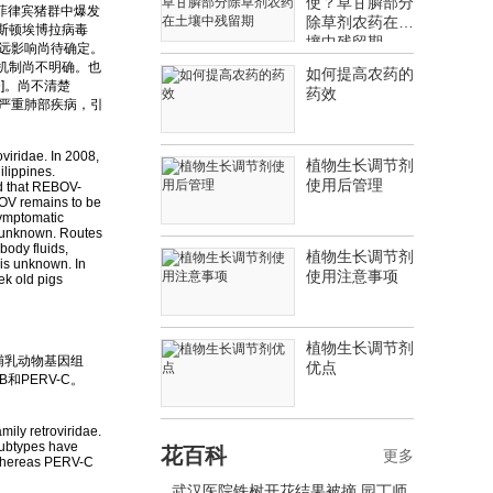
使？草甘膦部分
菲律宾猪群中爆发
除草剂农药在土
雷斯顿埃博拉病毒
壤中残留期
深远影响尚待确定。
播机制尚不明确。也
如何提高农药的
]。尚不清楚
药效
生严重肺部疾病，引
viridae. In 2008,
植物生长调节剂
lippines.
使用后管理
d that REBOV-
BOV remains to be
symptomatic
s unknown. Routes
ody fluids,
植物生长调节剂
 is unknown. In
使用注意事项
ek old pigs
植物生长调节剂
哺乳动物基因组
优点
和PERV-C。
ly retroviridae.
subtypes have
花百科
更多
 whereas PERV-C
武汉医院铁树开花结果被摘 园丁师