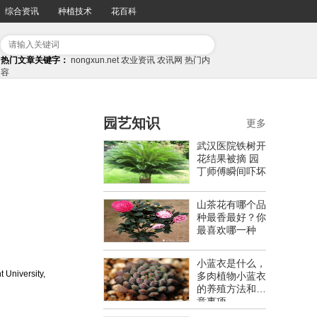
综合资讯
种植技术
花百科
热门文章关键字：
nongxun.net
农业资讯
农讯网
热门内
容
园艺知识
更多
武汉医院铁树开
花结果被摘 园
丁师傅瞬间吓坏
山茶花有哪个品
种最香最好？你
最喜欢哪一种
小蓝衣是什么，
 University,
多肉植物小蓝衣
的养殖方法和注
意事项