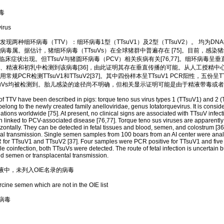
毒
irus
种细环病毒（TTV）：细环病毒1型（TTsuV1）及2型（TTsuV2）。 均为DN
病毒属。据估计，猪细环病毒（TTsuVs）在全球猪群中普遍存在 [75]。目前，感染
关临床症状出现。但TTsuV与猪圆环病毒（PCV）相关疾病有关[76,77]。细环病毒呈
、精液和初乳中检测到该病毒[36]，由此证明其存在垂直传播的可能。从人工授精中心
规PCR检测TTsuV1和TTsuV2[37]。其中四份样本呈TTsuV1 PCR阳性，五份呈T
suVs均被检测到。胎儿感染的途径尚不明确，但相关显示证明可能是由于精液带毒或
TV have been described in pigs: torque teno sus virus types 1 (TTsuV1) and 2 (
belong to the newly created family anelloviridae, genus Iotatorquevirus. It is consi
ations worldwide [75]. At present, no clinical signs are associated with TTsuV infec
linked to PCV-associated disease [76,77]. Torque teno sus viruses are apparently
izontally. They can be detected in fetal tissues and blood, semen, and colostrum [36]
tical transmission. Single semen samples from 100 boars from an AI center were ana
 for TTsuV1 and TTsuV2 [37]. Four samples were PCR positive for TTsuV1 and five 
e coinfection, both TTsuVs were detected. The route of fetal infection is uncertain b
d semen or transplacental transmission.
液中，未列入OIE名录的病毒
ne semen which are not in the OIE list
拉病毒