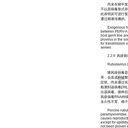
尚未在猪中发现呈
不以原病毒形式存
此表明其可进行复
通过精液传播的。
Exogenous horizo
between PERV-A a
host germ line an
provirus in the so
for transmission
semen.
2.2.9. 风疹
Rubulavirus (b
猪风疹病毒是一种
哥，会造成
种猪
繁
症状。尚未通过实
检测到该病毒[3
出该病毒。接种后
风疹病毒RNA持
永久性不育、精子
Porcine rubulavi
paramyxoviridae. 
causes reproducti
except for epididy
not been proven e