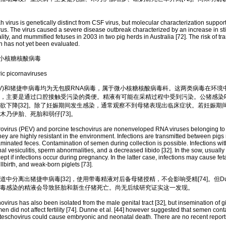
 is genetically distinct from CSF virus, but molecular characterization supports 
rus. The virus caused a severe disease outbreak characterized by an increase in stil
ity, and mummified fetuses in 2003 in two pig herds in Australia [72]. The risk of t
 has not yet been evaluated.
道小核糖核酸病毒
 picornaviruses
)和猪捷申病毒均为无包膜RNA病毒，属于微小核糖核酸病毒科。这两类病毒在环境
，主要是通过口腔接触受污染的粪便。精液有可能在采精过程中受到污染。公猪感染P
欲下降[32]。除了妊娠期间发生感染，通常观察不到母猪表现出临床症状。若妊娠期
木乃伊胎、死胎和弱仔[73]。
rus (PEV) and porcine teschovirus are nonenveloped RNA viruses belonging to t
hey are highly resistant in the environment. Infections are transmitted between pigs
minated feces. Contamination of semen during collection is possible. Infections wi
l vesiculitis, sperm abnormalities, and a decreased libido [32]. In the sow, usually 
pt if infections occur during pregnancy. In the latter case, infections may cause fe
llbirth, and weak-born piglets [73].
离出猪捷申病毒[32]，使用带毒精液对后备母猪授精，不会影响受精[74]。但Dunn
病毒感染的精液会导致胚胎和新生仔猪死亡。尚无后续研究证实这一发现。
us has also been isolated from the male genital tract [32], but insemination of gil
n did not affect fertility [74]. Dunne et al. [44] however suggested that semen con
eschovirus could cause embryonic and neonatal death. There are no recent report