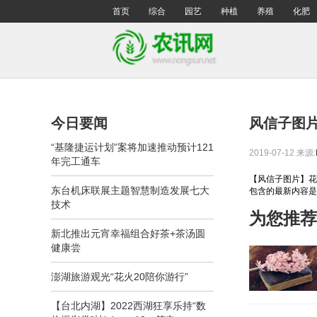
首页
综合
园艺
种植
养殖
化肥
今日要闻
风信子图
“基隆捷运计划”案将加速推动预计121
2019-07-12
来源:
年完工通车
【风信子图片】花
东台机床联展主题智慧制造发展七大
包含的最新内容是
技术
为您推荐
新北推出元宵幸福组合好茶+茶汤圆
健康尝
澎湖旅游观光“花火20陪你游行”
【台北内湖】2022西湖狂享乐持“数