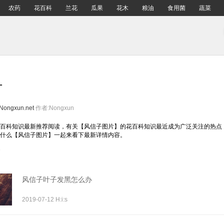
农药
花百科
兰花
瓜果
花木
粮油
食用菌
蔬菜
片
Nongxun.net
作者:Nongxun
百科知识最新推荐阅读，有关【风信子图片】的花百科知识最近成为广泛关注的热点
什么【风信子图片】一起来看下最新详情内容。
风信子叶子发黑怎么办
2019-07-12 H:i:s