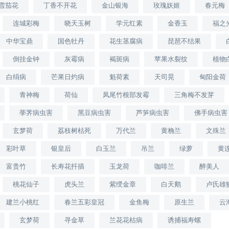
雪茄花
丁香不开花
金山银海
玫瑰妖姬
春元梅
连城彩梅
晓天玉树
学元红素
金香玉
福之
中华宝鼎
国色牡丹
花生茎腐病
琵琶不结果
倒挂金钟
灰霉病
褐斑病
苹果水裂纹
植物
白绢病
芒果日灼病
魁荷素
天司晃
甸阳金荷
青神梅
荷仙
凤尾竹根部发霉
三角梅不发芽
荸荠病虫害
黑豆病虫害
芦笋病虫害
佛手病虫害
玄梦荷
荔枝树枯死
万代兰
黄桷兰
文殊兰
彩叶草
银皇后
白玉兰
吊兰
绿萝
黄
富贵竹
长寿花扦插
玉龙荷
咖啡兰
醉美人
桃花仙子
虎头兰
紫绶金章
白天鹅
卢氏雄
建兰小桃红
春兰五彩皇冠
金鱼梅
原生兰
云
玄梦荷
寻金草
兰花花枯病
诱捕福寿螺