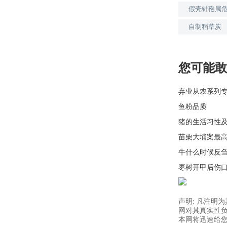
假壳针孢属
自制稻草炭
您可能敢
弃业从农系列
鱼粉品质
猪的生活习性
苗栗大埔案最
牛什么时候反
枣树开甲后伤
声明: 凡注明
网对其真实性负
本网将迅速给您回