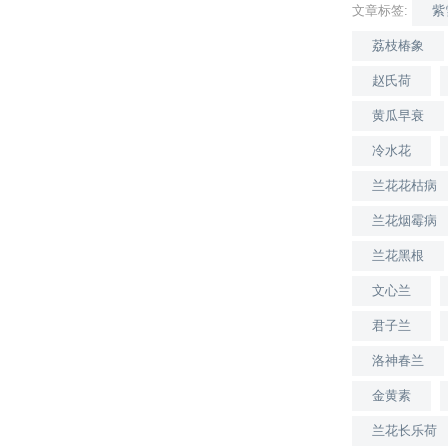
文章标签:
紫
荔枝椿象
赵氏荷
黄瓜早衰
冷水花
兰花花枯病
兰花烟霉病
兰花黑根
文心兰
君子兰
洛神春兰
金黄素
兰花长乐荷