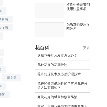
植物生长调节剂
使用注意事项
光
白粉病
为啥农药使用后
白血病
药效差
花百科
更多
盆栽花卉叶片发黄怎么办？
几种花卉的花期控制
连
花卉防冻技术及冻后护理技术
翠文素
花卉的分类是怎样的？常见花卉分
狮
类方法有哪些？
海荷
庭院花卉的碱害和酸害防治
温室、大棚花卉苗木抗冻恢复生长