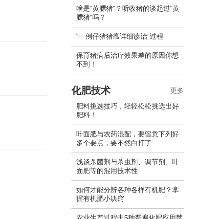
啥是“黄膘猪”？听收猪的谈起过“黄
膘猪”吗？
“一例仔猪猪瘟详细诊治”过程
保育猪病后治疗效果差的原因你想
不到！
化肥技术
更多
肥料挑选技巧，轻轻松松挑选出好
肥料！
叶面肥与农药混配，要留意下列好
多个要点，要不然白打了
浅谈杀菌剂与杀虫剂、调节剂、叶
面肥等的混用技术性
如何才能分辨各种各样有机肥？掌
握有机肥小诀窍
农业生产过程中5种普遍化肥应用禁