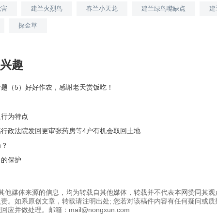
危害
建兰火烈鸟
春兰小天龙
建兰绿鸟嘴缺点
建
探金草
兴趣
专题（5）好好作农，感谢老天赏饭吃！
及行为特点
高行政法院发回更审张药房等4户有机会取回土地
刍？
口的保护
为其他媒体来源的信息，均为转载自其他媒体，转载并不代表本网赞同其观
责。如系原创文章，转载请注明出处; 您若对该稿件内容有任何疑问或质
应并做处理。邮箱：mail@nongxun.com