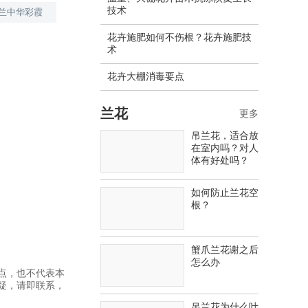
技术
兰中华彩霞
花卉施肥如何不伤根？花卉施肥技
术
花卉大棚消毒要点
兰花
更多
吊兰花，适合放
在室内吗？对人
体有好处吗？
如何防止兰花空
根？
蟹爪兰花谢之后
怎么办
点，也不代表本
疑，请即联系，
吊兰花为什么叶