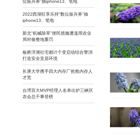
位振兴券”抽iphone13、笔电
2022西湖狂享乐持“数位振兴券”抽
iphone13、笔电
新北“机械除草”便民措施遭滥用农业
局对偷整地重罚
板桥浮洲社宅都计个变启动结合警消
打造安全宜居环境
长庚大学携手四大内存厂抢救内存人
才荒
台湾百大MVP经理人名单出炉三峡区
农会总干事登榜