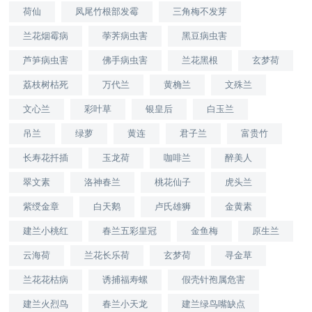
荷仙
凤尾竹根部发霉
三角梅不发芽
兰花烟霉病
荸荠病虫害
黑豆病虫害
芦笋病虫害
佛手病虫害
兰花黑根
玄梦荷
荔枝树枯死
万代兰
黄桷兰
文殊兰
文心兰
彩叶草
银皇后
白玉兰
吊兰
绿萝
黄连
君子兰
富贵竹
长寿花扦插
玉龙荷
咖啡兰
醉美人
翠文素
洛神春兰
桃花仙子
虎头兰
紫绶金章
白天鹅
卢氏雄狮
金黄素
建兰小桃红
春兰五彩皇冠
金鱼梅
原生兰
云海荷
兰花长乐荷
玄梦荷
寻金草
兰花花枯病
诱捕福寿螺
假壳针孢属危害
建兰火烈鸟
春兰小天龙
建兰绿鸟嘴缺点