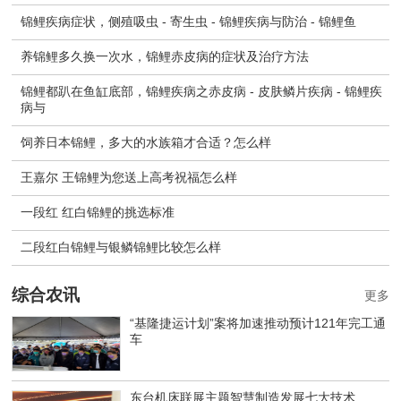
锦鲤疾病症状，侧殖吸虫 - 寄生虫 - 锦鲤疾病与防治 - 锦鲤鱼
养锦鲤多久换一次水，锦鲤赤皮病的症状及治疗方法
锦鲤都趴在鱼缸底部，锦鲤疾病之赤皮病 - 皮肤鳞片疾病 - 锦鲤疾
病与
饲养日本锦鲤，多大的水族箱才合适？怎么样
王嘉尔 王锦鲤为您送上高考祝福怎么样
一段红 红白锦鲤的挑选标准
二段红白锦鲤与银鳞锦鲤比较怎么样
综合农讯
更多
“基隆捷运计划”案将加速推动预计121年完工通
车
东台机床联展主题智慧制造发展七大技术