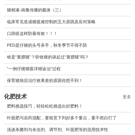
猪精液-病毒传播的载体（三）
临床常见造成猪瘟难控制的五大原因及应对策略
口蹄疫这样防最有效！！！
PED是仔猪的头号杀手，秋冬季节不得不防
啥是“黄膘猪”？听收猪的谈起过“黄膘猪”吗？
“一例仔猪猪瘟详细诊治”过程
保育猪病后治疗效果差的原因你想不到！
化肥技术
更多
肥料挑选技巧，轻轻松松挑选出好肥料！
叶面肥与农药混配，要留意下列好多个要点，要不然白打了
浅谈杀菌剂与杀虫剂、调节剂、叶面肥等的混用技术性