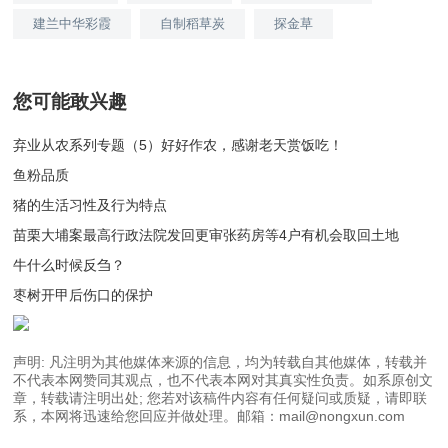
建兰中华彩霞
自制稻草炭
探金草
您可能敢兴趣
弃业从农系列专题（5）好好作农，感谢老天赏饭吃！
鱼粉品质
猪的生活习性及行为特点
苗栗大埔案最高行政法院发回更审张药房等4户有机会取回土地
牛什么时候反刍？
枣树开甲后伤口的保护
声明: 凡注明为其他媒体来源的信息，均为转载自其他媒体，转载并
不代表本网赞同其观点，也不代表本网对其真实性负责。如系原创文
章，转载请注明出处; 您若对该稿件内容有任何疑问或质疑，请即联
系，本网将迅速给您回应并做处理。邮箱：mail@nongxun.com