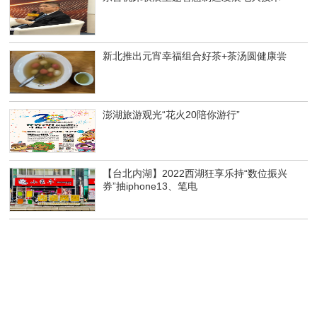
新北推出元宵幸福组合好茶+茶汤圆健康尝
澎湖旅游观光“花火20陪你游行”
【台北内湖】2022西湖狂享乐持“数位振兴
券”抽iphone13、笔电