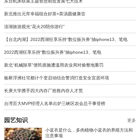
东台机床联展主题智慧制造发展七大技术
新北推出元宵幸福组合好茶+茶汤圆健康尝
澎湖旅游观光“花火20陪你游行”
【台北内湖】2022西湖狂享乐持“数位振兴券”抽iphone13、笔电
2022西湖狂享乐持“数位振兴券”抽iphone13、笔电
新北“机械除草”便民措施遭滥用农业局对偷整地重罚
板桥浮洲社宅都计个变启动结合警消打造安全宜居环境
长庚大学携手四大内存厂抢救内存人才荒
台湾百大MVP经理人名单出炉三峡区农会总干事登榜
园艺知识
更多
小蓝衣是什么，多肉植物小蓝衣的养殖方法和
注意事项