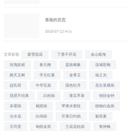
蔷薇的意思
2019-07-12 H:i:s
文章标签:
紫雪茄花
丁香不开花
金山银海
玫瑰妖姬
春元梅
荔枝椿象
连城彩梅
晓天玉树
学元红素
金香玉
福之光
赵氏荷
中华宝鼎
国色牡丹
花生茎腐病
琵琶不结果
白粉病
黄瓜早衰
倒挂金钟
灰霉病
褐斑病
苹果水裂纹
植物白血病
冷水花
白绢病
芒果日灼病
魁荷素
天司晃
甸阳金荷
兰花花枯病
青神梅