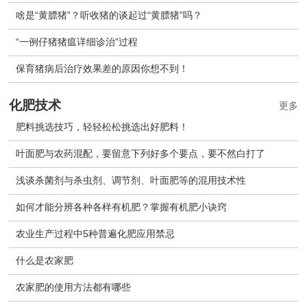
啥是“黄膘猪”？听收猪的谈起过“黄膘猪”吗？
“一例仔猪猪瘟详细诊治”过程
保育猪病后治疗效果差的原因你想不到！
化肥技术
更多
肥料挑选技巧，轻轻松松挑选出好肥料！
叶面肥与农药混配，要留意下列好多个要点，要不然白打了
浅谈杀菌剂与杀虫剂、调节剂、叶面肥等的混用技术性
如何才能分辨各种各样有机肥？掌握有机肥小诀窍
农业生产过程中5种普遍化肥应用禁忌
什么是农家肥
农家肥的使用方法都有哪些