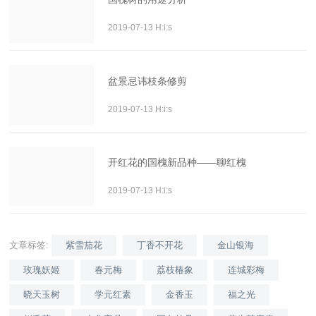
2019-07-13 H:i:s
盆景忌讳枝条修剪
2019-07-13 H:i:s
开红花的国槐新品种――聊红槐
2019-07-13 H:i:s
文章标签:
紫雪茄花
丁香不开花
金山银海
玫瑰妖姬
春元梅
荔枝椿象
连城彩梅
晓天玉树
学元红素
金香玉
福之光