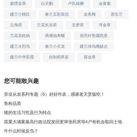
紫绶金章
白天鹅
卢氏雄狮
金黄素
建兰小桃红
春兰五彩皇冠
金鱼梅
原生兰
云海荷
兰花长乐荷
玄梦荷
寻金草
兰花花枯病
诱捕福寿螺
假壳针孢属危害
建兰火烈鸟
春兰小天龙
建兰绿鸟嘴缺点
建兰中华彩霞
自制稻草炭
探金草
您可能敢兴趣
弃业从农系列专题（5）好好作农，感谢老天赏饭吃！
鱼粉品质
猪的生活习性及行为特点
苗栗大埔案最高行政法院发回更审张药房等4户有机会取回土地
牛什么时候反刍？