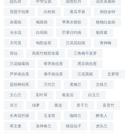
赵氏荷
中华宝鼎
国色牡丹
花生茎腐病
琵琶不结果
白粉病
黄瓜早衰
倒挂金钟
灰霉病
褐斑病
苹果水裂纹
植物白血病
冷水花
白绢病
芒果日灼病
魁荷素
天司晃
甸阳金荷
兰花花枯病
青神梅
荷仙
凤尾竹根部发霉
三角梅不发芽
兰花烟霉病
荸荠病虫害
黑豆病虫害
芦笋病虫害
佛手病虫害
兰花黑根
玄梦荷
荔枝树枯死
万代兰
黄桷兰
文殊兰
文心兰
彩叶草
银皇后
白玉兰
吊兰
绿萝
黄连
君子兰
富贵竹
长寿花扦插
玉龙荷
咖啡兰
醉美人
翠文素
洛神春兰
桃花仙子
虎头兰