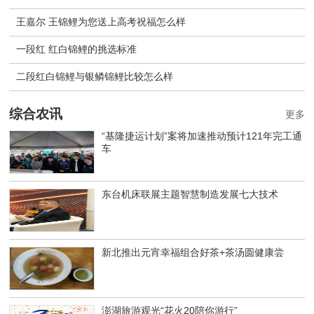
王嘉尔 王锦鲤为您送上高考祝福怎么样
一段红 红白锦鲤的挑选标准
二段红白锦鲤与银鳞锦鲤比较怎么样
综合农讯
更多
“基隆捷运计划”案将加速推动预计121年完工通
车
东台机床联展主题智慧制造发展七大技术
新北推出元宵幸福组合好茶+茶汤圆健康尝
澎湖旅游观光“花火20陪你游行”