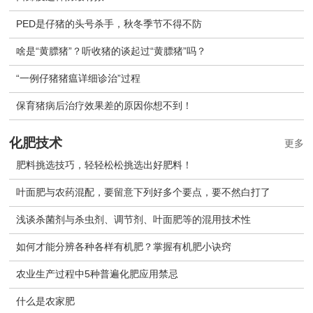
PED是仔猪的头号杀手，秋冬季节不得不防
啥是“黄膘猪”？听收猪的谈起过“黄膘猪”吗？
“一例仔猪猪瘟详细诊治”过程
保育猪病后治疗效果差的原因你想不到！
化肥技术
更多
肥料挑选技巧，轻轻松松挑选出好肥料！
叶面肥与农药混配，要留意下列好多个要点，要不然白打了
浅谈杀菌剂与杀虫剂、调节剂、叶面肥等的混用技术性
如何才能分辨各种各样有机肥？掌握有机肥小诀窍
农业生产过程中5种普遍化肥应用禁忌
什么是农家肥