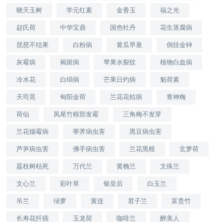
晓天玉树
学元红素
金香玉
福之光
赵氏荷
中华宝鼎
国色牡丹
花生茎腐病
琵琶不结果
白粉病
黄瓜早衰
倒挂金钟
灰霉病
褐斑病
苹果水裂纹
植物白血病
冷水花
白绢病
芒果日灼病
魁荷素
天司晃
甸阳金荷
兰花花枯病
青神梅
荷仙
凤尾竹根部发霉
三角梅不发芽
兰花烟霉病
荸荠病虫害
黑豆病虫害
芦笋病虫害
佛手病虫害
兰花黑根
玄梦荷
荔枝树枯死
万代兰
黄桷兰
文殊兰
文心兰
彩叶草
银皇后
白玉兰
吊兰
绿萝
黄连
君子兰
富贵竹
长寿花扦插
玉龙荷
咖啡兰
醉美人