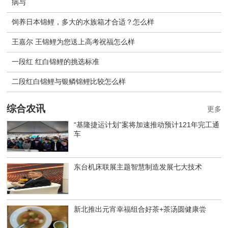
病与
饲养日本锦鲤，多大的水族箱才合适？怎么样
王嘉尔 王锦鲤为您送上高考祝福怎么样
一段红 红白锦鲤的挑选标准
二段红白锦鲤与银鳞锦鲤比较怎么样
综合农讯
更多
“基隆捷运计划”案将加速推动预计121年完工通
车
东台机床联展主题智慧制造发展七大技术
新北推出元宵幸福组合好茶+茶汤圆健康尝