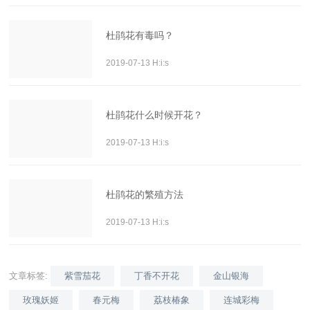
杜鹃花有毒吗？
2019-07-13 H:i:s
杜鹃花什么时候开花？
2019-07-13 H:i:s
杜鹃花的繁殖方法
2019-07-13 H:i:s
文章标签:
紫雪茄花
丁香不开花
金山银海
玫瑰妖姬
春元梅
荔枝椿象
连城彩梅