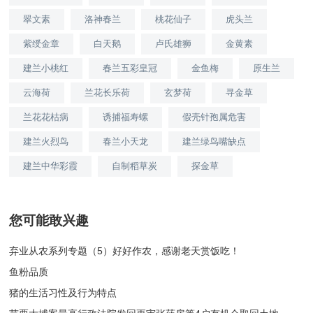
翠文素
洛神春兰
桃花仙子
虎头兰
紫绶金章
白天鹅
卢氏雄狮
金黄素
建兰小桃红
春兰五彩皇冠
金鱼梅
原生兰
云海荷
兰花长乐荷
玄梦荷
寻金草
兰花花枯病
诱捕福寿螺
假壳针孢属危害
建兰火烈鸟
春兰小天龙
建兰绿鸟嘴缺点
建兰中华彩霞
自制稻草炭
探金草
您可能敢兴趣
弃业从农系列专题（5）好好作农，感谢老天赏饭吃！
鱼粉品质
猪的生活习性及行为特点