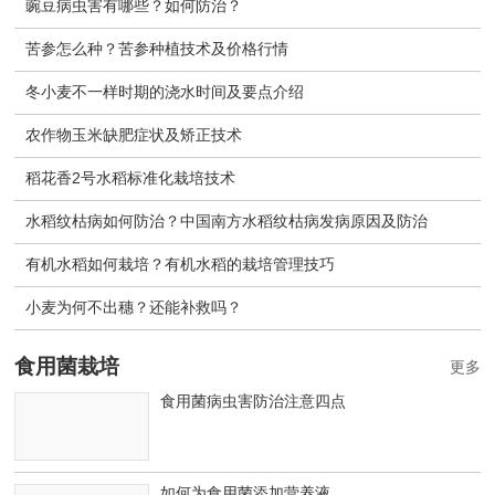
豌豆病虫害有哪些？如何防治？
苦参怎么种？苦参种植技术及价格行情
冬小麦不一样时期的浇水时间及要点介绍
农作物玉米缺肥症状及矫正技术
稻花香2号水稻标准化栽培技术
水稻纹枯病如何防治？中国南方水稻纹枯病发病原因及防治
有机水稻如何栽培？有机水稻的栽培管理技巧
小麦为何不出穗？还能补救吗？
食用菌栽培
更多
食用菌病虫害防治注意四点
如何为食用菌添加营养液