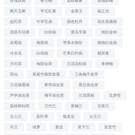
玫瑰妖姬
春元梅
荔枝椿象
连城彩梅
晓天玉树
学元红素
金香玉
福之光
赵氏荷
中华宝鼎
国色牡丹
花生茎腐病
琵琶不结果
白粉病
黄瓜早衰
倒挂金钟
灰霉病
褐斑病
苹果水裂纹
植物白血病
冷水花
白绢病
芒果日灼病
魁荷素
天司晃
甸阳金荷
兰花花枯病
青神梅
荷仙
凤尾竹根部发霉
三角梅不发芽
兰花烟霉病
荸荠病虫害
黑豆病虫害
芦笋病虫害
佛手病虫害
兰花黑根
玄梦荷
荔枝树枯死
万代兰
黄桷兰
文殊兰
文心兰
彩叶草
银皇后
白玉兰
吊兰
绿萝
黄连
君子兰
富贵竹