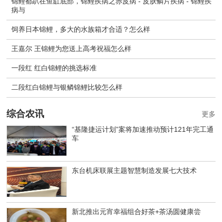
锦鲤都趴在鱼缸底部，锦鲤疾病之赤皮病 - 皮肤鳞片疾病 - 锦鲤疾
病与
饲养日本锦鲤，多大的水族箱才合适？怎么样
王嘉尔 王锦鲤为您送上高考祝福怎么样
一段红 红白锦鲤的挑选标准
二段红白锦鲤与银鳞锦鲤比较怎么样
综合农讯
更多
“基隆捷运计划”案将加速推动预计121年完工通
车
东台机床联展主题智慧制造发展七大技术
新北推出元宵幸福组合好茶+茶汤圆健康尝