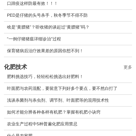
口蹄疫这样防最有效！！！
PED是仔猪的头号杀手，秋冬季节不得不防
啥是“黄膘猪”？听收猪的谈起过“黄膘猪”吗？
“一例仔猪猪瘟详细诊治”过程
保育猪病后治疗效果差的原因你想不到！
化肥技术
更多
肥料挑选技巧，轻轻松松挑选出好肥料！
叶面肥与农药混配，要留意下列好多个要点，要不然白打了
浅谈杀菌剂与杀虫剂、调节剂、叶面肥等的混用技术性
如何才能分辨各种各样有机肥？掌握有机肥小诀窍
农业生产过程中5种普遍化肥应用禁忌
什么是农家肥