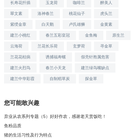
长寿花扦插
玉龙荷
咖啡兰
醉美人
翠文素
洛神春兰
桃花仙子
虎头兰
紫绶金章
白天鹅
卢氏雄狮
金黄素
建兰小桃红
春兰五彩皇冠
金鱼梅
原生兰
云海荷
兰花长乐荷
玄梦荷
寻金草
兰花花枯病
诱捕福寿螺
假壳针孢属危害
建兰火烈鸟
春兰小天龙
建兰绿鸟嘴缺点
建兰中华彩霞
自制稻草炭
探金草
您可能敢兴趣
弃业从农系列专题（5）好好作农，感谢老天赏饭吃！
鱼粉品质
猪的生活习性及行为特点