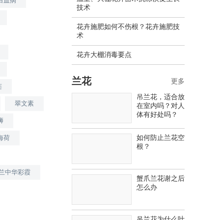
白血病
技术
花卉施肥如何不伤根？花卉施肥技
术
花卉大棚消毒要点
兰花
更多
连
吊兰花，适合放
翠文素
在室内吗？对人
体有好处吗？
狮
如何防止兰花空
海荷
根？
兰中华彩霞
蟹爪兰花谢之后
怎么办
吊兰花为什么叶