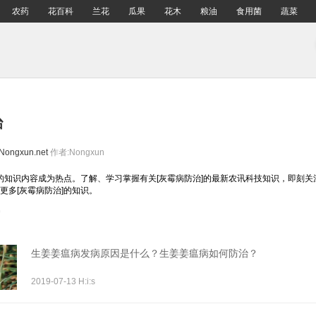
农药
花百科
兰花
瓜果
花木
粮油
食用菌
蔬菜
治
Nongxun.net
作者:Nongxun
关的知识内容成为热点。了解、学习掌握有关[灰霉病防治]的最新农讯科技知识，即刻
更多[灰霉病防治]的知识。
生姜姜瘟病发病原因是什么？生姜姜瘟病如何防治？
2019-07-13 H:i:s