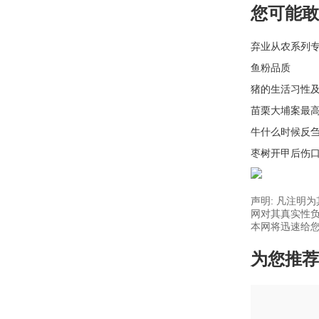
您可能敢
弃业从农系列
鱼粉品质
猪的生活习性
苗栗大埔案最
牛什么时候反
枣树开甲后伤
声明: 凡注明
网对其真实性负
本网将迅速给您回
为您推荐