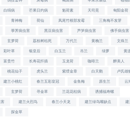
倒挂金钟
灰霉病
褐斑病
苹果水裂纹
植物
白绢病
芒果日灼病
魁荷素
天司晃
甸阳金荷
青神梅
荷仙
凤尾竹根部发霉
三角梅不发芽
荸荠病虫害
黑豆病虫害
芦笋病虫害
佛手病虫害
玄梦荷
荔枝树枯死
万代兰
黄桷兰
文殊兰
彩叶草
银皇后
白玉兰
吊兰
绿萝
黄
富贵竹
长寿花扦插
玉龙荷
咖啡兰
醉美人
桃花仙子
虎头兰
紫绶金章
白天鹅
卢氏雄
建兰小桃红
春兰五彩皇冠
金鱼梅
原生兰
云
玄梦荷
寻金草
兰花花枯病
诱捕福寿螺
危害
建兰火烈鸟
春兰小天龙
建兰绿鸟嘴缺点
建
探金草