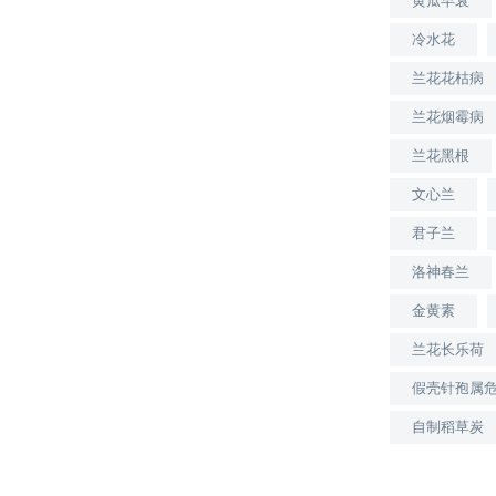
黄瓜早衰
冷水花
兰花花枯病
兰花烟霉病
兰花黑根
文心兰
君子兰
洛神春兰
金黄素
兰花长乐荷
假壳针孢属
自制稻草炭