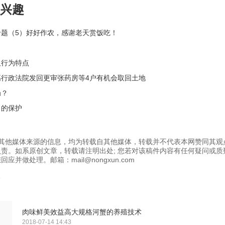
兴趣
专题（5）好好作农，感谢老天赏饭吃！
及行为特点
高行政法院发回更审张药房等4户有机会取回土地
刍？
口的保护
为其他媒体来源的信息，均为转载自其他媒体，转载并不代表本网赞同其观
责。如系原创文章，转载请注明出处; 您若对该稿件内容有任何疑问或质
应并做处理。邮箱：mail@nongxun.com
肉味鲜美效益高大规格河蟹的养殖技术
2018-07-14 14:43