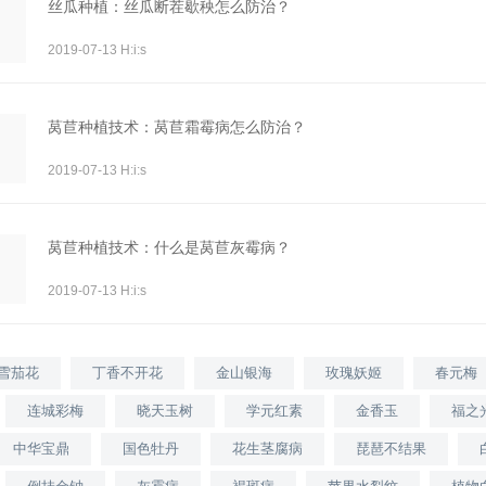
丝瓜种植：丝瓜断茬歇秧怎么防治？
2019-07-13 H:i:s
莴苣种植技术：莴苣霜霉病怎么防治？
2019-07-13 H:i:s
莴苣种植技术：什么是莴苣灰霉病？
2019-07-13 H:i:s
雪茄花
丁香不开花
金山银海
玫瑰妖姬
春元梅
连城彩梅
晓天玉树
学元红素
金香玉
福之
中华宝鼎
国色牡丹
花生茎腐病
琵琶不结果