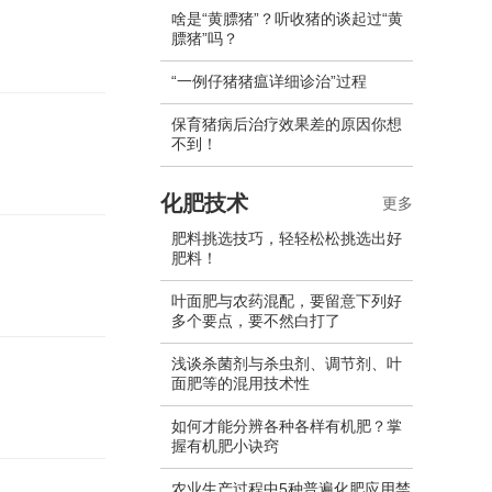
啥是“黄膘猪”？听收猪的谈起过“黄
膘猪”吗？
“一例仔猪猪瘟详细诊治”过程
保育猪病后治疗效果差的原因你想
不到！
化肥技术
更多
肥料挑选技巧，轻轻松松挑选出好
肥料！
叶面肥与农药混配，要留意下列好
多个要点，要不然白打了
浅谈杀菌剂与杀虫剂、调节剂、叶
面肥等的混用技术性
如何才能分辨各种各样有机肥？掌
握有机肥小诀窍
农业生产过程中5种普遍化肥应用禁