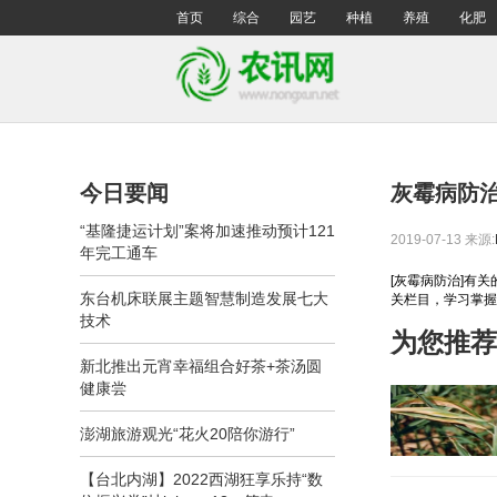
首页
综合
园艺
种植
养殖
化肥
今日要闻
灰霉病防
“基隆捷运计划”案将加速推动预计121
2019-07-13
来源:
年完工通车
[灰霉病防治]有
东台机床联展主题智慧制造发展七大
关栏目，学习掌握
技术
为您推荐
新北推出元宵幸福组合好茶+茶汤圆
健康尝
澎湖旅游观光“花火20陪你游行”
【台北内湖】2022西湖狂享乐持“数