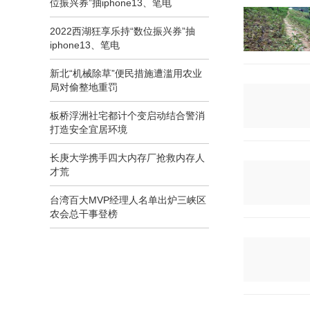
位振兴券”抽iphone13、笔电
2022西湖狂享乐持“数位振兴券”抽
iphone13、笔电
新北“机械除草”便民措施遭滥用农业
局对偷整地重罚
板桥浮洲社宅都计个变启动结合警消
打造安全宜居环境
长庚大学携手四大内存厂抢救内存人
才荒
台湾百大MVP经理人名单出炉三峡区
农会总干事登榜