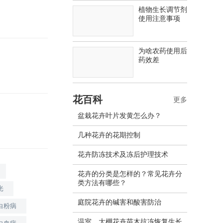
植物生长调节剂
使用注意事项
为啥农药使用后
药效差
花百科
更多
盆栽花卉叶片发黄怎么办？
几种花卉的花期控制
花卉防冻技术及冻后护理技术
花卉的分类是怎样的？常见花卉分
类方法有哪些？
光
庭院花卉的碱害和酸害防治
白粉病
温室、大棚花卉苗木抗冻恢复生长