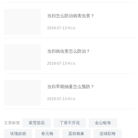
当归怎么防治病害虫害？
2019-07-13 H:i:s
当归病虫害怎么防治？
2019-07-13 H:i:s
当归早期抽薹怎么预防？
2019-07-13 H:i:s
文章标签:
紫雪茄花
丁香不开花
金山银海
玫瑰妖姬
春元梅
荔枝椿象
连城彩梅