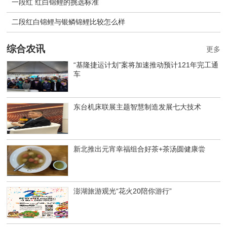
一段红 红白锦鲤的挑选标准
二段红白锦鲤与银鳞锦鲤比较怎么样
综合农讯
更多
“基隆捷运计划”案将加速推动预计121年完工通
车
东台机床联展主题智慧制造发展七大技术
新北推出元宵幸福组合好茶+茶汤圆健康尝
澎湖旅游观光“花火20陪你游行”