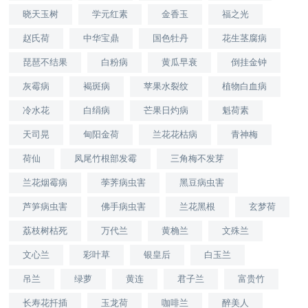
晓天玉树
学元红素
金香玉
福之光
赵氏荷
中华宝鼎
国色牡丹
花生茎腐病
琵琶不结果
白粉病
黄瓜早衰
倒挂金钟
灰霉病
褐斑病
苹果水裂纹
植物白血病
冷水花
白绢病
芒果日灼病
魁荷素
天司晃
甸阳金荷
兰花花枯病
青神梅
荷仙
凤尾竹根部发霉
三角梅不发芽
兰花烟霉病
荸荠病虫害
黑豆病虫害
芦笋病虫害
佛手病虫害
兰花黑根
玄梦荷
荔枝树枯死
万代兰
黄桷兰
文殊兰
文心兰
彩叶草
银皇后
白玉兰
吊兰
绿萝
黄连
君子兰
富贵竹
长寿花扦插
玉龙荷
咖啡兰
醉美人