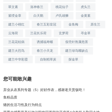
翠文素
洛神春兰
桃花仙子
虎头兰
紫绶金章
白天鹅
卢氏雄狮
金黄素
建兰小桃红
春兰五彩皇冠
金鱼梅
原生兰
云海荷
兰花长乐荷
玄梦荷
寻金草
兰花花枯病
诱捕福寿螺
假壳针孢属危害
建兰火烈鸟
春兰小天龙
建兰绿鸟嘴缺点
建兰中华彩霞
自制稻草炭
探金草
您可能敢兴趣
弃业从农系列专题（5）好好作农，感谢老天赏饭吃！
鱼粉品质
猪的生活习性及行为特点