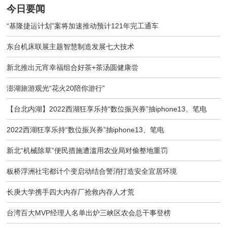
今日要闻
“基隆捷运计划”案将加速推动预计121年完工通车
东台机床联展主题智慧制造发展七大技术
新北推出元宵幸福组合好茶+茶汤圆健康尝
澎湖旅游观光“花火20陪你游行”
【台北内湖】2022西湖狂享乐持“数位振兴券”抽iphone13、笔电
2022西湖狂享乐持“数位振兴券”抽iphone13、笔电
新北“机械除草”便民措施遭滥用农业局对偷整地重罚
板桥浮洲社宅都计个变启动结合警消打造安全宜居环境
长庚大学携手四大内存厂抢救内存人才荒
台湾百大MVP经理人名单出炉三峡区农会总干事登榜