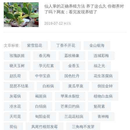
仙人掌的正确养殖方法 养了这么久 你都养对
了吗？网友：看完发现养错了
2019-07-12 H:i:s
文章标签:
紫雪茄花
丁香不开花
金山银海
玫瑰妖姬
春元梅
荔枝椿象
连城彩梅
晓天玉树
学元红素
金香玉
福之光
赵氏荷
中华宝鼎
国色牡丹
花生茎腐病
琵琶不结果
白粉病
黄瓜早衰
倒挂金钟
灰霉病
褐斑病
苹果水裂纹
植物白血病
冷水花
白绢病
芒果日灼病
魁荷素
天司晃
甸阳金荷
兰花花枯病
青神梅
荷仙
凤尾竹根部发霉
三角梅不发芽