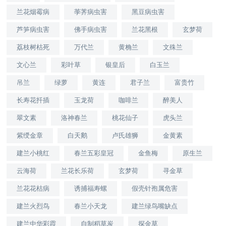
兰花烟霉病
荸荠病虫害
黑豆病虫害
芦笋病虫害
佛手病虫害
兰花黑根
玄梦荷
荔枝树枯死
万代兰
黄桷兰
文殊兰
文心兰
彩叶草
银皇后
白玉兰
吊兰
绿萝
黄连
君子兰
富贵竹
长寿花扦插
玉龙荷
咖啡兰
醉美人
翠文素
洛神春兰
桃花仙子
虎头兰
紫绶金章
白天鹅
卢氏雄狮
金黄素
建兰小桃红
春兰五彩皇冠
金鱼梅
原生兰
云海荷
兰花长乐荷
玄梦荷
寻金草
兰花花枯病
诱捕福寿螺
假壳针孢属危害
建兰火烈鸟
春兰小天龙
建兰绿鸟嘴缺点
建兰中华彩霞
自制稻草炭
探金草