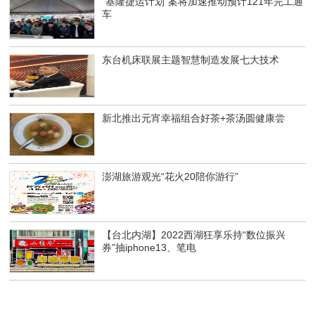
“基隆捷运计划”案将加速推动预计121年完工通
车
东台机床联展主题智慧制造发展七大技术
新北推出元宵幸福组合好茶+茶汤圆健康尝
澎湖旅游观光“花火20陪你游行”
【台北内湖】2022西湖狂享乐持“数位振兴
券”抽iphone13、笔电