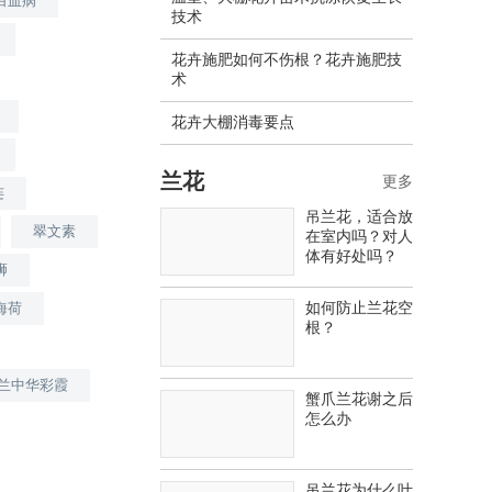
白血病
技术
花卉施肥如何不伤根？花卉施肥技
术
花卉大棚消毒要点
兰花
更多
连
吊兰花，适合放
翠文素
在室内吗？对人
体有好处吗？
狮
如何防止兰花空
海荷
根？
兰中华彩霞
蟹爪兰花谢之后
怎么办
吊兰花为什么叶