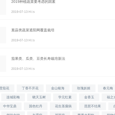
2019种植蔬菜要考虑的因素
2019-07-13 H:i:s
葱蒜类蔬菜遮阳网覆盖栽培
2019-07-13 H:i:s
茄果类、瓜类、豆类长寿栽培新法
2019-07-13 H:i:s
雪茄花
丁香不开花
金山银海
玫瑰妖姬
春元梅
连城彩梅
晓天玉树
学元红素
金香玉
福之
中华宝鼎
国色牡丹
花生茎腐病
琵琶不结果