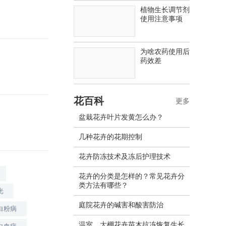
植物生长调节剂
使用注意事项
为啥农药使用后
药效差
花百科
更多
盆栽花卉叶片发黄怎么办？
几种花卉的花期控制
花卉防冻技术及冻后护理技术
花卉的分类是怎样的？常见花卉分
类方法有哪些？
光
庭院花卉的碱害和酸害防治
白粉病
温室、大棚花卉苗木抗冻恢复生长