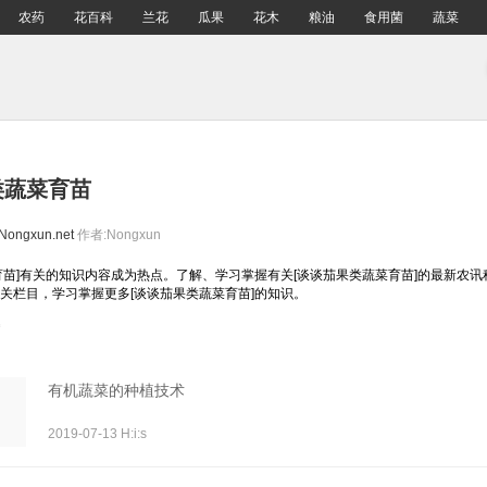
农药
花百科
兰花
瓜果
花木
粮油
食用菌
蔬菜
类蔬菜育苗
Nongxun.net
作者:Nongxun
育苗]有关的知识内容成为热点。了解、学习掌握有关[谈谈茄果类蔬菜育苗]的最新农
关栏目，学习掌握更多[谈谈茄果类蔬菜育苗]的知识。
有机蔬菜的种植技术
2019-07-13 H:i:s