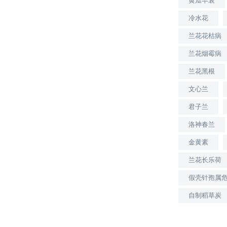
黄瓜早衰
冷水花
兰花花枯病
兰花烟霉病
兰花黑根
文心兰
君子兰
洛神春兰
金黄素
兰花长乐荷
假壳针孢属
自制稻草炭