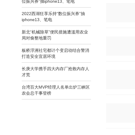
位振兴券”抽iphone13、笔电
2022西湖狂享乐持“数位振兴券”抽
iphone13、笔电
新北“机械除草”便民措施遭滥用农业
局对偷整地重罚
板桥浮洲社宅都计个变启动结合警消
打造安全宜居环境
长庚大学携手四大内存厂抢救内存人
才荒
台湾百大MVP经理人名单出炉三峡区
农会总干事登榜