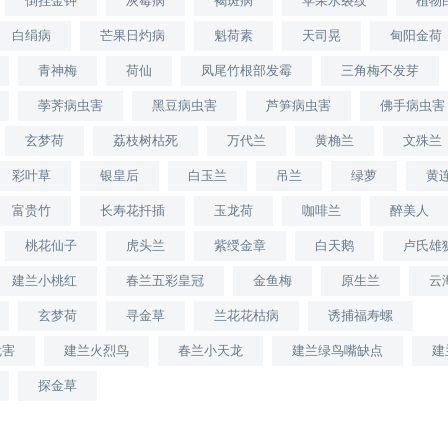
倒挂金钟
灰霉病
褐斑病
苹果水裂纹
植物
白绢病
芒果日灼病
魁荷素
天司晃
甸阳金荷
青神梅
荷仙
凤尾竹根部发霉
三角梅不发芽
荸荠病虫害
黑豆病虫害
芦笋病虫害
佛手病虫害
玄梦荷
荔枝树枯死
万代兰
黄桷兰
文殊兰
彩叶草
银皇后
白玉兰
吊兰
绿萝
黄
富贵竹
长寿花扦插
玉龙荷
咖啡兰
醉美人
桃花仙子
虎头兰
紫绶金章
白天鹅
卢氏雄
建兰小桃红
春兰五彩皇冠
金鱼梅
原生兰
云
玄梦荷
寻金草
兰花花枯病
诱捕福寿螺
危害
建兰火烈鸟
春兰小天龙
建兰绿鸟嘴缺点
建
探金草