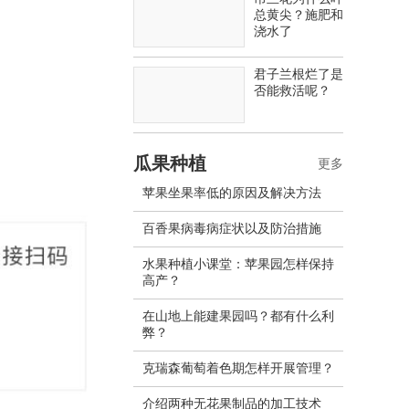
总黄尖？施肥和
浇水了
君子兰根烂了是
否能救活呢？
瓜果种植
更多
苹果坐果率低的原因及解决方法
百香果病毒病症状以及防治措施
水果种植小课堂：苹果园怎样保持
高产？
在山地上能建果园吗？都有什么利
弊？
克瑞森葡萄着色期怎样开展管理？
介绍两种无花果制品的加工技术