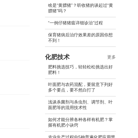
啥是“黄膘猪”？听收猪的谈起过“黄
膘猪”吗？
“一例仔猪猪瘟详细诊治”过程
保育猪病后治疗效果差的原因你想
不到！
化肥技术
更多
肥料挑选技巧，轻轻松松挑选出好
肥料！
叶面肥与农药混配，要留意下列好
多个要点，要不然白打了
浅谈杀菌剂与杀虫剂、调节剂、叶
面肥等的混用技术性
如何才能分辨各种各样有机肥？掌
握有机肥小诀窍
农业生产过程中5种普遍化肥应用禁