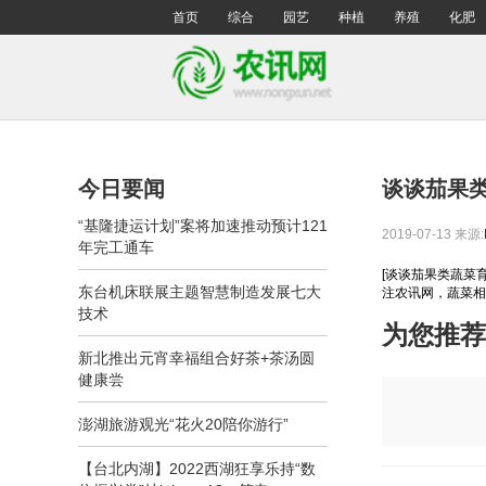
首页
综合
园艺
种植
养殖
化肥
今日要闻
谈谈茄果
“基隆捷运计划”案将加速推动预计121
2019-07-13
来源:
年完工通车
[谈谈茄果类蔬菜
东台机床联展主题智慧制造发展七大
注农讯网，蔬菜相
技术
为您推荐
新北推出元宵幸福组合好茶+茶汤圆
健康尝
澎湖旅游观光“花火20陪你游行”
【台北内湖】2022西湖狂享乐持“数