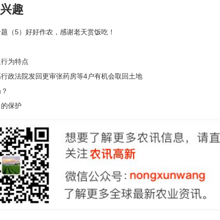
兴趣
专题（5）好好作农，感谢老天赏饭吃！
及行为特点
高行政法院发回更审张药房等4户有机会取回土地
刍？
口的保护