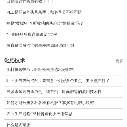
口蹄疫这样防最有效！！！
PED是仔猪的头号杀手，秋冬季节不得不防
啥是“黄膘猪”？听收猪的谈起过“黄膘猪”吗？
“一例仔猪猪瘟详细诊治”过程
保育猪病后治疗效果差的原因你想不到！
化肥技术
更多
肥料挑选技巧，轻轻松松挑选出好肥料！
叶面肥与农药混配，要留意下列好多个要点，要不然白打了
浅谈杀菌剂与杀虫剂、调节剂、叶面肥等的混用技术性
如何才能分辨各种各样有机肥？掌握有机肥小诀窍
农业生产过程中5种普遍化肥应用禁忌
什么是农家肥