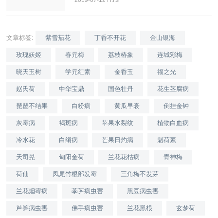
文章标签:
紫雪茄花
丁香不开花
金山银海
玫瑰妖姬
春元梅
荔枝椿象
连城彩梅
晓天玉树
学元红素
金香玉
福之光
赵氏荷
中华宝鼎
国色牡丹
花生茎腐病
琵琶不结果
白粉病
黄瓜早衰
倒挂金钟
灰霉病
褐斑病
苹果水裂纹
植物白血病
冷水花
白绢病
芒果日灼病
魁荷素
天司晃
甸阳金荷
兰花花枯病
青神梅
荷仙
凤尾竹根部发霉
三角梅不发芽
兰花烟霉病
荸荠病虫害
黑豆病虫害
芦笋病虫害
佛手病虫害
兰花黑根
玄梦荷