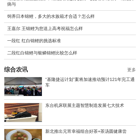
病与
饲养日本锦鲤，多大的水族箱才合适？怎么样
王嘉尔 王锦鲤为您送上高考祝福怎么样
一段红 红白锦鲤的挑选标准
二段红白锦鲤与银鳞锦鲤比较怎么样
综合农讯
更多
“基隆捷运计划”案将加速推动预计121年完工通
车
东台机床联展主题智慧制造发展七大技术
新北推出元宵幸福组合好茶+茶汤圆健康尝