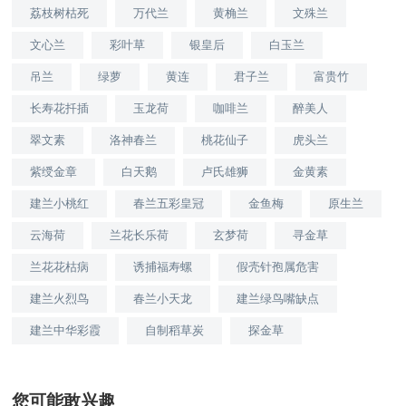
荔枝树枯死
万代兰
黄桷兰
文殊兰
文心兰
彩叶草
银皇后
白玉兰
吊兰
绿萝
黄连
君子兰
富贵竹
长寿花扦插
玉龙荷
咖啡兰
醉美人
翠文素
洛神春兰
桃花仙子
虎头兰
紫绶金章
白天鹅
卢氏雄狮
金黄素
建兰小桃红
春兰五彩皇冠
金鱼梅
原生兰
云海荷
兰花长乐荷
玄梦荷
寻金草
兰花花枯病
诱捕福寿螺
假壳针孢属危害
建兰火烈鸟
春兰小天龙
建兰绿鸟嘴缺点
建兰中华彩霞
自制稻草炭
探金草
您可能敢兴趣