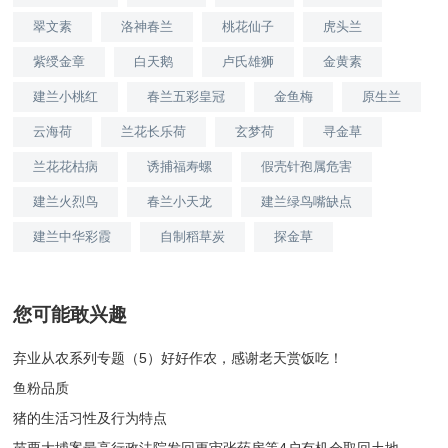
翠文素
洛神春兰
桃花仙子
虎头兰
紫绶金章
白天鹅
卢氏雄狮
金黄素
建兰小桃红
春兰五彩皇冠
金鱼梅
原生兰
云海荷
兰花长乐荷
玄梦荷
寻金草
兰花花枯病
诱捕福寿螺
假壳针孢属危害
建兰火烈鸟
春兰小天龙
建兰绿鸟嘴缺点
建兰中华彩霞
自制稻草炭
探金草
您可能敢兴趣
弃业从农系列专题（5）好好作农，感谢老天赏饭吃！
鱼粉品质
猪的生活习性及行为特点