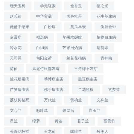
晓天玉树
学元红素
金香玉
福之光
赵氏荷
中华宝鼎
国色牡丹
花生茎腐病
琵琶不结果
白粉病
黄瓜早衰
倒挂金钟
灰霉病
褐斑病
苹果水裂纹
植物白血病
冷水花
白绢病
芒果日灼病
魁荷素
天司晃
甸阳金荷
兰花花枯病
青神梅
荷仙
凤尾竹根部发霉
三角梅不发芽
兰花烟霉病
荸荠病虫害
黑豆病虫害
芦笋病虫害
佛手病虫害
兰花黑根
玄梦荷
荔枝树枯死
万代兰
黄桷兰
文殊兰
文心兰
彩叶草
银皇后
白玉兰
吊兰
绿萝
黄连
君子兰
富贵竹
长寿花扦插
玉龙荷
咖啡兰
醉美人