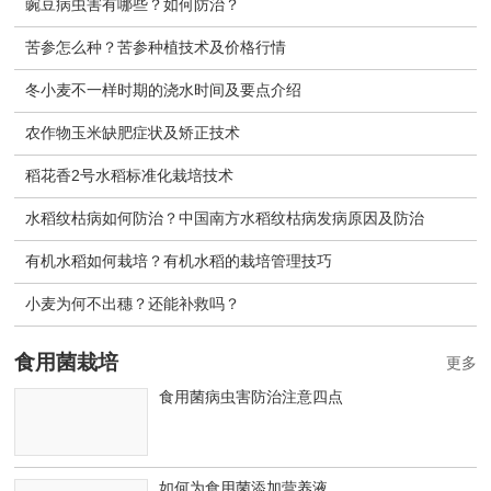
豌豆病虫害有哪些？如何防治？
苦参怎么种？苦参种植技术及价格行情
冬小麦不一样时期的浇水时间及要点介绍
农作物玉米缺肥症状及矫正技术
稻花香2号水稻标准化栽培技术
水稻纹枯病如何防治？中国南方水稻纹枯病发病原因及防治
有机水稻如何栽培？有机水稻的栽培管理技巧
小麦为何不出穗？还能补救吗？
食用菌栽培
更多
食用菌病虫害防治注意四点
如何为食用菌添加营养液