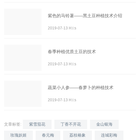
紫色的马铃薯——黑土豆种植技术介绍
2019-07-13 H:i:s
春季种植优质土豆的技术
2019-07-13 H:i:s
蔬菜小人参——春萝卜的种植技术
2019-07-13 H:i:s
文章标签:
紫雪茄花
丁香不开花
金山银海
玫瑰妖姬
春元梅
荔枝椿象
连城彩梅