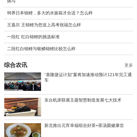
病与
饲养日本锦鲤，多大的水族箱才合适？怎么样
王嘉尔 王锦鲤为您送上高考祝福怎么样
一段红 红白锦鲤的挑选标准
二段红白锦鲤与银鳞锦鲤比较怎么样
综合农讯
更多
“基隆捷运计划”案将加速推动预计121年完工通
车
东台机床联展主题智慧制造发展七大技术
新北推出元宵幸福组合好茶+茶汤圆健康尝