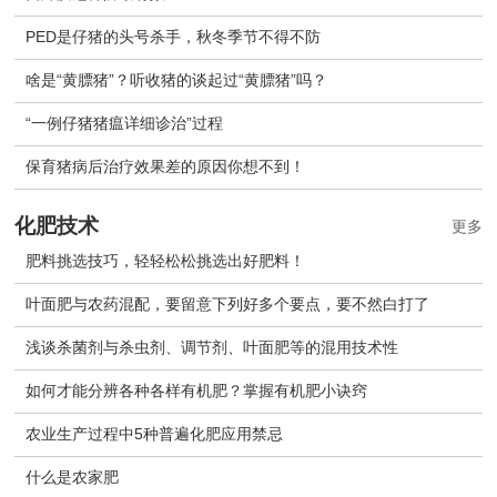
PED是仔猪的头号杀手，秋冬季节不得不防
啥是“黄膘猪”？听收猪的谈起过“黄膘猪”吗？
“一例仔猪猪瘟详细诊治”过程
保育猪病后治疗效果差的原因你想不到！
化肥技术
更多
肥料挑选技巧，轻轻松松挑选出好肥料！
叶面肥与农药混配，要留意下列好多个要点，要不然白打了
浅谈杀菌剂与杀虫剂、调节剂、叶面肥等的混用技术性
如何才能分辨各种各样有机肥？掌握有机肥小诀窍
农业生产过程中5种普遍化肥应用禁忌
什么是农家肥